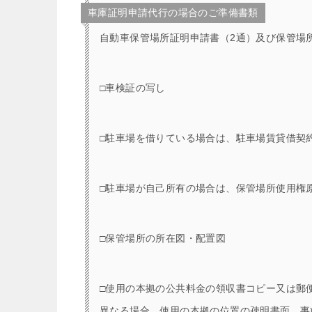
車庫証明申請代行の場合のご準備書類
自動車保管場所証明申請書（2通）及び保管場所標
□車検証の写し
□駐車場を借りている場合は、駐車場賃貸借契
□駐車場が自己所有の場合は、保管場所使用権
□保管場所の所在図・配置図
□使用の本拠の公共料金の領収書コピー又は郵
異なる場合。使用の本拠の位置の疎明書面。事