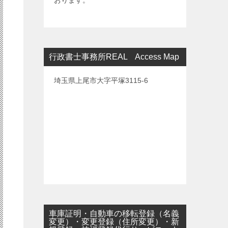
おります。
行政書士事務所REAL Access Map
埼玉県上尾市大字平塚3115-6
車庫証明・自動車の移転登録（名義
変更）・変更登録（住所変更）・新