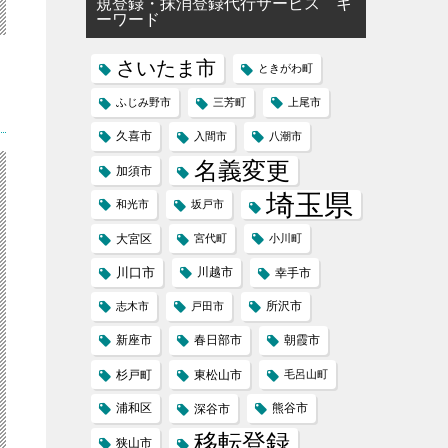
規登録・抹消登録代行サービス キ
ーワード
さいたま市
ときがわ町
ふじみ野市
三芳町
上尾市
久喜市
入間市
八潮市
名義変更
加須市
埼玉県
和光市
坂戸市
大宮区
宮代町
小川町
川口市
川越市
幸手市
所沢市
志木市
戸田市
新座市
春日部市
朝霞市
杉戸町
東松山市
毛呂山町
浦和区
熊谷市
深谷市
移転登録
狭山市