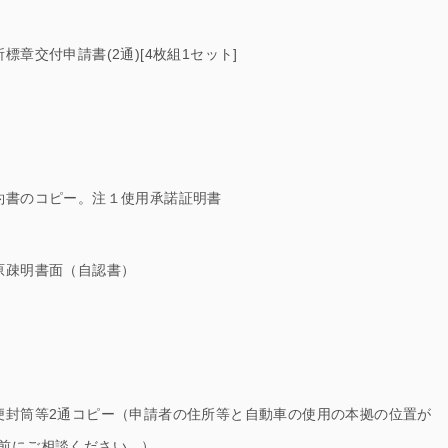
章交付申請書(2通)[4枚組1セット]
約書のコピー。注１使用承諾証明書
原疎明書面（自認書）
便封筒等2通コピー（申請者の住所等と自動車の使用の本拠の位置が
前にご相談ください。）