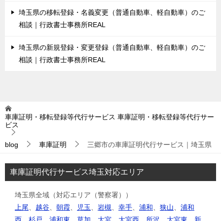
埼玉県の移転登録・名義変更（普通自動車、軽自動車）のご
相談｜行政書士事務所REAL
埼玉県の新規登録・変更登録（普通自動車、軽自動車）のご
相談｜行政書士事務所REAL
車庫証明・移転登録等代行サービス
車庫証明・移転登録等代行サー
ビス
blog
車庫証明
三郷市の車庫証明代行サービス｜埼玉県
車庫証明代行サービス埼玉対応エリア
埼玉県全域（対応エリア（警察署））
上尾
、
越谷
、
朝霞
、
児玉
、
岩槻
、
幸手
、
浦和
、
狭山
、
浦和
西
、
杉戸
、
浦和東
、
草加
、
大宮
、
大宮西
、
所沢
、
大宮東
、
新