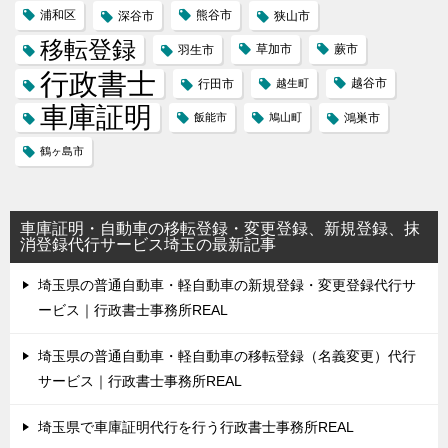
浦和区
熊谷市
深谷市
狭山市
移転登録
草加市
蕨市
羽生市
行政書士
越谷市
行田市
越生町
車庫証明
飯能市
鳩山町
鴻巣市
鶴ヶ島市
車庫証明・自動車の移転登録・変更登録、新規登録、抹
消登録代行サービス埼玉の最新記事
埼玉県の普通自動車・軽自動車の新規登録・変更登録代行サ
ービス｜行政書士事務所REAL
埼玉県の普通自動車・軽自動車の移転登録（名義変更）代行
サービス｜行政書士事務所REAL
埼玉県で車庫証明代行を行う行政書士事務所REAL