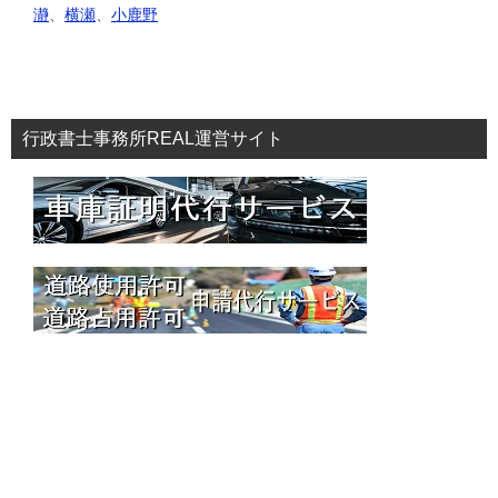
瀞
、
横瀬
、
小鹿野
行政書士事務所REAL運営サイト