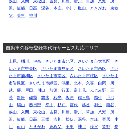
狭山
、
入間
、
東松山
、
吉見
、
川島
、
滑川
、
草加
、
八潮
、
所
沢
、
飯能
、
日高
、
深谷
、
本庄
、
小川
、
嵐山
、
ときがわ
、
東秩
父
、
美里
、
神川
自動車の移転登録等代行サービス対応エリア
上尾
、
桶川
、
伊奈
、
さいたま市北区
、
さいたま市大宮区
、
さ
いたま市中央区
、
さいたま市見沼区
、
さいたま市西区
、
さい
たま市浦和区
、
さいたま市南区
、
さいたま市桜区
、
さいたま
市岩槻区
、
さいたま市緑区
、
鴻巣
、
北本
、
久喜
、
白岡
、
川
越
、
蕨
、
戸田
、
川口
、
加須
、
行田
、
富士見
、
ふじみ野
、
三
芳
、
新座
、
朝霞
、
志木
、
和光
、
坂戸
、
鶴ヶ島
、
越生
、
毛呂
山
、
鳩山
、
春日部
、
幸手
、
杉戸
、
宮代
、
越谷
、
羽生
、
熊谷
、
狭山
、
入間
、
東松山
、
吉見
、
川島
、
滑川
、
草加
、
八潮
、
所
沢
、
飯能
、
日高
、
三郷
、
吉川
、
松伏
、
深谷
、
本庄
、
寄居
、
小
川
、
嵐山
、
ときがわ
、
東秩父
、
美里
、
神川
、
秩父
、
皆野
、
長