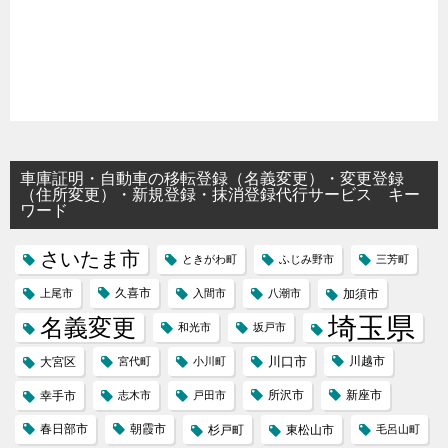
車庫証明・自動車の移転登録（名義変更）・変更登録
（住所変更）・新規登録・抹消登録代行サービス キー
ワード
さいたま市
ときがわ町
ふじみ野市
三芳町
久喜市
上尾市
入間市
八潮市
加須市
埼玉県
名義変更
和光市
坂戸市
川口市
川越市
大宮区
宮代町
小川町
所沢市
新座市
幸手市
志木市
戸田市
春日部市
朝霞市
杉戸町
東松山市
毛呂山町