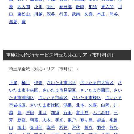
座
、
西入間
、
小川
、
羽生
、
春日部
、
飯能
、
加須
、
東入間
、
川
口
、
東松山
、
川越
、
深谷
、
行田
、
武南
、
久喜
、
本庄
、
熊谷
、
鴻巣
、
蕨
車庫証明代行サービス埼玉対応エリア（市町村別）
埼玉県全域（対応エリア（市町村））
上尾
、
桶川
、
伊奈
、
さいたま市北区
、
さいたま市大宮区
、
さ
いたま市中央区
、
さいたま市見沼区
、
さいたま市西区
、
さい
たま市浦和区
、
さいたま市南区
、
さいたま市桜区
、
さいたま
市岩槻区
、
さいたま市緑区
、
鴻巣
、
北本
、
久喜
、
白岡
、
川
越
、
蕨
、
戸田
、
川口
、
加須
、
行田
、
富士見
、
ふじみ野
、
三
芳
、
新座
、
朝霞
、
志木
、
和光
、
坂戸
、
鶴ヶ島
、
越生
、
毛呂
山
、
鳩山
、
春日部
、
幸手
、
杉戸
、
宮代
、
越谷
、
羽生
、
熊谷
、