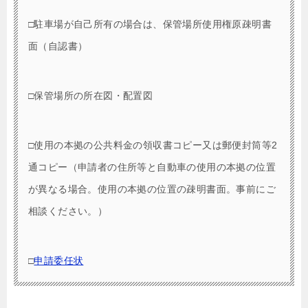
□駐車場が自己所有の場合は、保管場所使用権原疎明書
面（自認書）
□保管場所の所在図・配置図
□使用の本拠の公共料金の領収書コピー又は郵便封筒等2
通コピー（申請者の住所等と自動車の使用の本拠の位置
が異なる場合。使用の本拠の位置の疎明書面。事前にご
相談ください。）
□
申請委任状