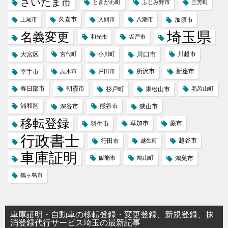
さいたま市
ときがわ町
ふじみ野市
三芳町
久喜市
上尾市
入間市
八潮市
加須市
埼玉県
名義変更
和光市
坂戸市
川口市
川越市
大宮区
宮代町
小川町
所沢市
新座市
幸手市
志木市
戸田市
春日部市
朝霞市
杉戸町
東松山市
毛呂山町
浦和区
熊谷市
深谷市
狭山市
移転登録
草加市
蕨市
羽生市
行政書士
越谷市
行田市
越生町
車庫証明
飯能市
鳩山町
鴻巣市
鶴ヶ島市
車庫証明・自動車の移転登録・変更登録、新規登録、抹
消登録代行サービス埼玉の最新記事