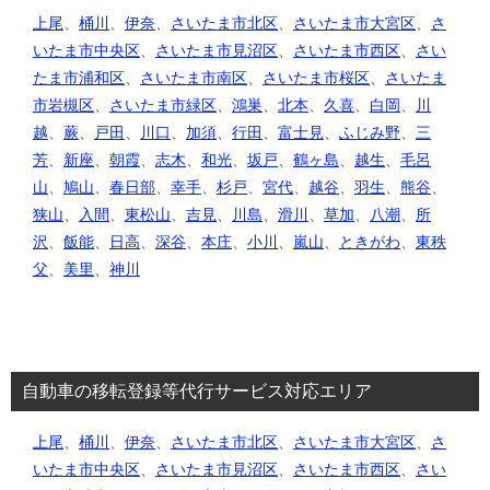
上尾
、
桶川
、
伊奈
、
さいたま市北区
、
さいたま市大宮区
、
さ
いたま市中央区
、
さいたま市見沼区
、
さいたま市西区
、
さい
たま市浦和区
、
さいたま市南区
、
さいたま市桜区
、
さいたま
市岩槻区
、
さいたま市緑区
、
鴻巣
、
北本
、
久喜
、
白岡
、
川
越
、
蕨
、
戸田
、
川口
、
加須
、
行田
、
富士見
、
ふじみ野
、
三
芳
、
新座
、
朝霞
、
志木
、
和光
、
坂戸
、
鶴ヶ島
、
越生
、
毛呂
山
、
鳩山
、
春日部
、
幸手
、
杉戸
、
宮代
、
越谷
、
羽生
、
熊谷
、
狭山
、
入間
、
東松山
、
吉見
、
川島
、
滑川
、
草加
、
八潮
、
所
沢
、
飯能
、
日高
、
深谷
、
本庄
、
小川
、
嵐山
、
ときがわ
、
東秩
父
、
美里
、
神川
自動車の移転登録等代行サービス対応エリア
上尾
、
桶川
、
伊奈
、
さいたま市北区
、
さいたま市大宮区
、
さ
いたま市中央区
、
さいたま市見沼区
、
さいたま市西区
、
さい