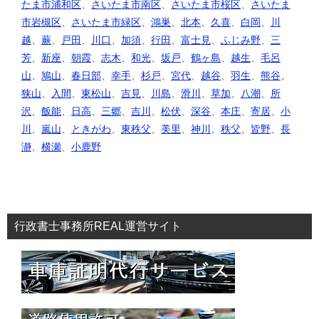
たま市浦和区
、
さいたま市南区
、
さいたま市桜区
、
さいたま
市岩槻区
、
さいたま市緑区
、
鴻巣
、
北本
、
久喜
、
白岡
、
川
越
、
蕨
、
戸田
、
川口
、
加須
、
行田
、
富士見
、
ふじみ野
、
三
芳
、
新座
、
朝霞
、
志木
、
和光
、
坂戸
、
鶴ヶ島
、
越生
、
毛呂
山
、
鳩山
、
春日部
、
幸手
、
杉戸
、
宮代
、
越谷
、
羽生
、
熊谷
、
狭山
、
入間
、
東松山
、
吉見
、
川島
、
滑川
、
草加
、
八潮
、
所
沢
、
飯能
、
日高
、
三郷
、
吉川
、
松伏
、
深谷
、
本庄
、
寄居
、
小
川
、
嵐山
、
ときがわ
、
東秩父
、
美里
、
神川
、
秩父
、
皆野
、
長
瀞
、
横瀬
、
小鹿野
行政書士事務所REAL運営サイト