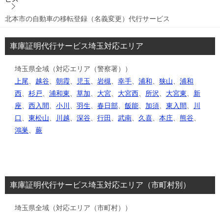
北本市の自動車の移転登録（名義変更）代行サービス
車庫証明代行サービス埼玉対応エリア
埼玉県全域（対応エリア（警察署））
上尾
、
越谷
、
朝霞
、
児玉
、
岩槻
、
幸手
、
浦和
、
狭山
、
浦和
西
、
杉戸
、
浦和東
、
草加
、
大宮
、
大宮西
、
所沢
、
大宮東
、
新
座
、
西入間
、
小川
、
羽生
、
春日部
、
飯能
、
加須
、
東入間
、
川
口
、
東松山
、
川越
、
深谷
、
行田
、
武南
、
久喜
、
本庄
、
熊谷
、
鴻巣
、
蕨
車庫証明代行サービス埼玉対応エリア（市町村別）
埼玉県全域（対応エリア（市町村））