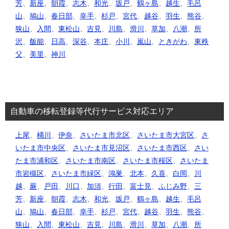
芳
、
新座
、
朝霞
、
志木
、
和光
、
坂戸
、
鶴ヶ島
、
越生
、
毛呂
山
、
鳩山
、
春日部
、
幸手
、
杉戸
、
宮代
、
越谷
、
羽生
、
熊谷
、
狭山
、
入間
、
東松山
、
吉見
、
川島
、
滑川
、
草加
、
八潮
、
所
沢
、
飯能
、
日高
、
深谷
、
本庄
、
小川
、
嵐山
、
ときがわ
、
東秩
父
、
美里
、
神川
自動車の移転登録等代行サービス対応エリア
上尾
、
桶川
、
伊奈
、
さいたま市北区
、
さいたま市大宮区
、
さ
いたま市中央区
、
さいたま市見沼区
、
さいたま市西区
、
さい
たま市浦和区
、
さいたま市南区
、
さいたま市桜区
、
さいたま
市岩槻区
、
さいたま市緑区
、
鴻巣
、
北本
、
久喜
、
白岡
、
川
越
、
蕨
、
戸田
、
川口
、
加須
、
行田
、
富士見
、
ふじみ野
、
三
芳
、
新座
、
朝霞
、
志木
、
和光
、
坂戸
、
鶴ヶ島
、
越生
、
毛呂
山
、
鳩山
、
春日部
、
幸手
、
杉戸
、
宮代
、
越谷
、
羽生
、
熊谷
、
狭山
、
入間
、
東松山
、
吉見
、
川島
、
滑川
、
草加
、
八潮
、
所