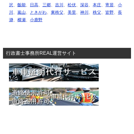
沢
、
飯能
、
日高
、
三郷
、
吉川
、
松伏
、
深谷
、
本庄
、
寄居
、
小
川
、
嵐山
、
ときがわ
、
東秩父
、
美里
、
神川
、
秩父
、
皆野
、
長
瀞
、
横瀬
、
小鹿野
行政書士事務所REAL運営サイト