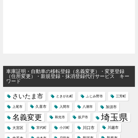
車庫証明・自動車の移転登録（名義変更）・変更登録
（住所変更）・新規登録・抹消登録代行サービス キー
ワード
さいたま市
ときがわ町
ふじみ野市
三芳町
久喜市
上尾市
入間市
八潮市
加須市
埼玉県
名義変更
和光市
坂戸市
川口市
川越市
大宮区
宮代町
小川町
所沢市
新座市
志木市
戸田市