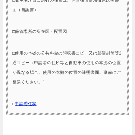
面（自認書）
□保管場所の所在図・配置図
□使用の本拠の公共料金の領収書コピー又は郵便封筒等2
通コピー（申請者の住所等と自動車の使用の本拠の位置
が異なる場合。使用の本拠の位置の疎明書面。事前にご
相談ください。）
□
申請委任状