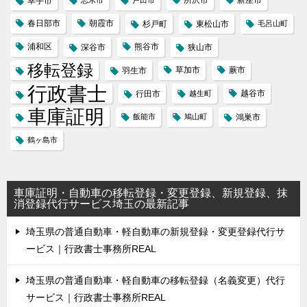
幸手市
春日部市
朝霞市
杉戸町
東松山市
毛呂山町
浦和区
熊谷市
深谷市
狭山市
移転登録
草加市
蕨市
羽生市
行政書士
越谷市
行田市
越生町
車庫証明
飯能市
鳩山町
鴻巣市
鶴ヶ島市
車庫証明・自動車の移転登録・変更登録、新規登録、抹
消登録代行サービス埼玉の最新記事
埼玉県の普通自動車・軽自動車の新規登録・変更登録代行サ
ービス｜行政書士事務所REAL
埼玉県の普通自動車・軽自動車の移転登録（名義変更）代行
サービス｜行政書士事務所REAL