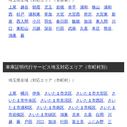
上尾
、
越谷
、
朝霞
、
児玉
、
岩槻
、
幸手
、
浦和
、
狭山
、
浦和
西
、
杉戸
、
浦和東
、
草加
、
大宮
、
大宮西
、
所沢
、
大宮東
、
新
座
、
西入間
、
小川
、
羽生
、
春日部
、
飯能
、
加須
、
東入間
、
川
口
、
東松山
、
川越
、
深谷
、
行田
、
武南
、
久喜
、
本庄
、
熊谷
、
鴻巣
、
蕨
車庫証明代行サービス埼玉対応エリア（市町村別）
埼玉県全域（対応エリア（市町村））
上尾
、
桶川
、
伊奈
、
さいたま市北区
、
さいたま市大宮区
、
さ
いたま市中央区
、
さいたま市見沼区
、
さいたま市西区
、
さい
たま市浦和区
、
さいたま市南区
、
さいたま市桜区
、
さいたま
市岩槻区
、
さいたま市緑区
、
鴻巣
、
北本
、
久喜
、
白岡
、
川
越
、
蕨
、
戸田
、
川口
、
加須
、
行田
、
富士見
、
ふじみ野
、
三