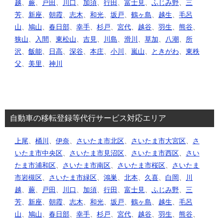
越
、
蕨
、
戸田
、
川口
、
加須
、
行田
、
富士見
、
ふじみ野
、
三
芳
、
新座
、
朝霞
、
志木
、
和光
、
坂戸
、
鶴ヶ島
、
越生
、
毛呂
山
、
鳩山
、
春日部
、
幸手
、
杉戸
、
宮代
、
越谷
、
羽生
、
熊谷
、
狭山
、
入間
、
東松山
、
吉見
、
川島
、
滑川
、
草加
、
八潮
、
所
沢
、
飯能
、
日高
、
深谷
、
本庄
、
小川
、
嵐山
、
ときがわ
、
東秩
父
、
美里
、
神川
自動車の移転登録等代行サービス対応エリア
上尾
、
桶川
、
伊奈
、
さいたま市北区
、
さいたま市大宮区
、
さ
いたま市中央区
、
さいたま市見沼区
、
さいたま市西区
、
さい
たま市浦和区
、
さいたま市南区
、
さいたま市桜区
、
さいたま
市岩槻区
、
さいたま市緑区
、
鴻巣
、
北本
、
久喜
、
白岡
、
川
越
、
蕨
、
戸田
、
川口
、
加須
、
行田
、
富士見
、
ふじみ野
、
三
芳
、
新座
、
朝霞
、
志木
、
和光
、
坂戸
、
鶴ヶ島
、
越生
、
毛呂
山
、
鳩山
、
春日部
、
幸手
、
杉戸
、
宮代
、
越谷
、
羽生
、
熊谷
、