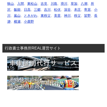
狭山
、
入間
、
東松山
、
吉見
、
川島
、
滑川
、
草加
、
八潮
、
所
沢
、
飯能
、
日高
、
三郷
、
吉川
、
松伏
、
深谷
、
本庄
、
寄居
、
小
川
、
嵐山
、
ときがわ
、
東秩父
、
美里
、
神川
、
秩父
、
皆野
、
長
瀞
、
横瀬
、
小鹿野
行政書士事務所REAL運営サイト