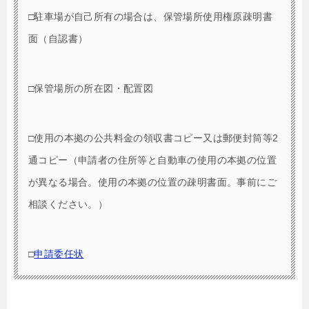
□駐車場が自己所有の場合は、保管場所使用権原疎明書
面（自認書）
□保管場所の所在図・配置図
□使用の本拠の公共料金の領収書コピー又は郵便封筒等2
通コピー（申請者の住所等と自動車の使用の本拠の位置
が異なる場合。使用の本拠の位置の疎明書面。事前にご
相談ください。）
□
申請委任状