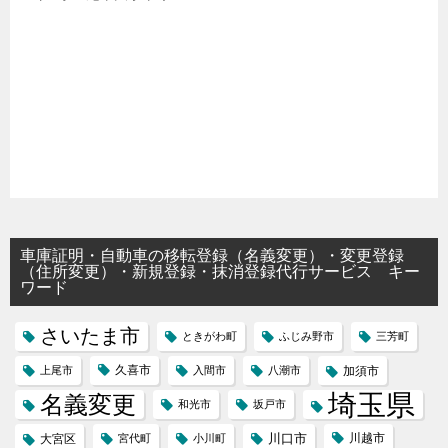
車庫証明・自動車の移転登録（名義変更）・変更登録
（住所変更）・新規登録・抹消登録代行サービス キー
ワード
さいたま市
ときがわ町
ふじみ野市
三芳町
久喜市
上尾市
入間市
八潮市
加須市
埼玉県
名義変更
和光市
坂戸市
川口市
川越市
大宮区
宮代町
小川町