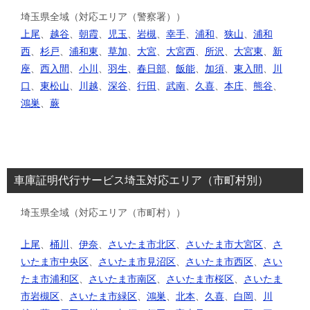
埼玉県全域（対応エリア（警察署））
上尾
、
越谷
、
朝霞
、
児玉
、
岩槻
、
幸手
、
浦和
、
狭山
、
浦和
西
、
杉戸
、
浦和東
、
草加
、
大宮
、
大宮西
、
所沢
、
大宮東
、
新
座
、
西入間
、
小川
、
羽生
、
春日部
、
飯能
、
加須
、
東入間
、
川
口
、
東松山
、
川越
、
深谷
、
行田
、
武南
、
久喜
、
本庄
、
熊谷
、
鴻巣
、
蕨
車庫証明代行サービス埼玉対応エリア（市町村別）
埼玉県全域（対応エリア（市町村））
上尾
、
桶川
、
伊奈
、
さいたま市北区
、
さいたま市大宮区
、
さ
いたま市中央区
、
さいたま市見沼区
、
さいたま市西区
、
さい
たま市浦和区
、
さいたま市南区
、
さいたま市桜区
、
さいたま
市岩槻区
、
さいたま市緑区
、
鴻巣
、
北本
、
久喜
、
白岡
、
川