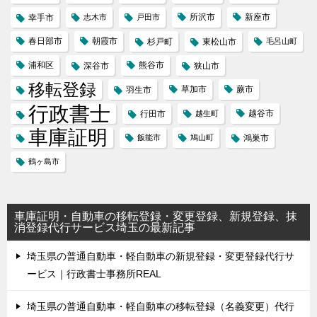
所沢市
新座市
幸手市
志木市
戸田市
春日部市
朝霞市
杉戸町
東松山市
毛呂山町
浦和区
熊谷市
深谷市
狭山市
移転登録
草加市
蕨市
羽生市
行政書士
越谷市
行田市
越生町
車庫証明
飯能市
鳩山町
鴻巣市
鶴ヶ島市
車庫証明・自動車の移転登録・変更登録、新規登録、抹
消登録代行サービス埼玉の最新記事
埼玉県の普通自動車・軽自動車の新規登録・変更登録代行サ
ービス｜行政書士事務所REAL
埼玉県の普通自動車・軽自動車の移転登録（名義変更）代行