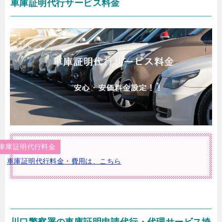
車庫証明代行サービス料金
車庫証明代行料金
車庫証明代行料金・費用は、こちら