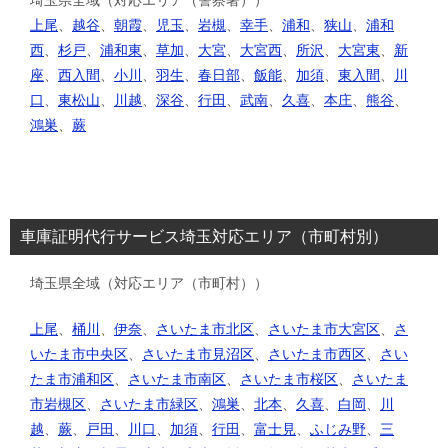
上尾
、
越谷
、
朝霞
、
児玉
、
岩槻
、
幸手
、
浦和
、
狭山
、
浦和
西
、
杉戸
、
浦和東
、
草加
、
大宮
、
大宮西
、
所沢
、
大宮東
、
新
座
、
西入間
、
小川
、
羽生
、
春日部
、
飯能
、
加須
、
東入間
、
川
口
、
東松山
、
川越
、
深谷
、
行田
、
武南
、
久喜
、
本庄
、
熊谷
、
鴻巣
、
蕨
車庫証明代行サービス埼玉対応エリア（市町村別）
埼玉県全域（対応エリア（市町村））
上尾
、
桶川
、
伊奈
、
さいたま市北区
、
さいたま市大宮区
、
さ
いたま市中央区
、
さいたま市見沼区
、
さいたま市西区
、
さい
たま市浦和区
、
さいたま市南区
、
さいたま市桜区
、
さいたま
市岩槻区
、
さいたま市緑区
、
鴻巣
、
北本
、
久喜
、
白岡
、
川
越
、
蕨
、
戸田
、
川口
、
加須
、
行田
、
富士見
、
ふじみ野
、
三