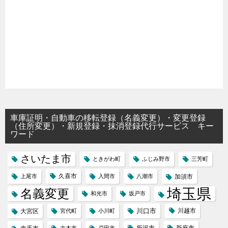
車庫証明・自動車の移転登録（名義変更）・変更登録
（住所変更）・新規登録・抹消登録代行サービス キー
ワード
さいたま市
ときがわ町
ふじみ野市
三芳町
久喜市
上尾市
入間市
八潮市
加須市
埼玉県
名義変更
和光市
坂戸市
川口市
川越市
大宮区
宮代町
小川町
所沢市
新座市
志木市
戸田市