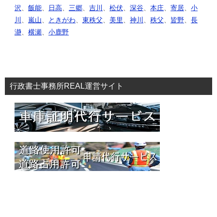
沢
、
飯能
、
日高
、
三郷
、
吉川
、
松伏
、
深谷
、
本庄
、
寄居
、
小
川
、
嵐山
、
ときがわ
、
東秩父
、
美里
、
神川
、
秩父
、
皆野
、
長
瀞
、
横瀬
、
小鹿野
行政書士事務所REAL運営サイト