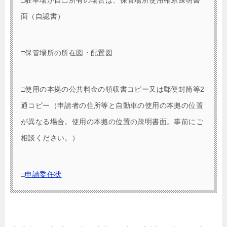
面（自認書）
□保管場所の所在図・配置図
□使用の本拠の公共料金の領収書コピー又は郵便封筒等2
通コピー（申請者の住所等と自動車の使用の本拠の位置
が異なる場合。使用の本拠の位置の疎明書面。事前にご
相談ください。）
□
申請委任状