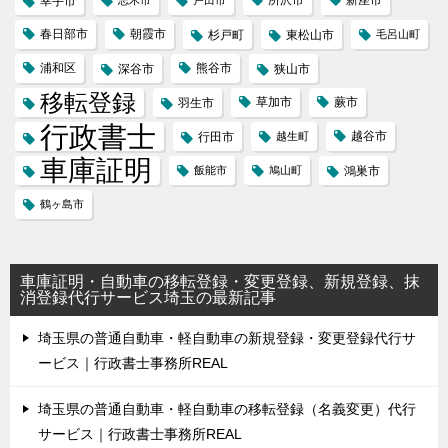
幸手市
春日部市
朝霞市
杉戸町
東松山市
毛呂山町
浦和区
熊谷市
深谷市
狭山市
移転登録
草加市
蕨市
羽生市
行政書士
越谷市
行田市
越生町
車庫証明
飯能市
鳩山町
鴻巣市
鶴ヶ島市
車庫証明・自動車の移転登録・変更登録、新規登録、抹
消登録代行サービス埼玉の最新記事
埼玉県の普通自動車・軽自動車の新規登録・変更登録代行サ
ービス｜行政書士事務所REAL
埼玉県の普通自動車・軽自動車の移転登録（名義変更）代行
サービス｜行政書士事務所REAL