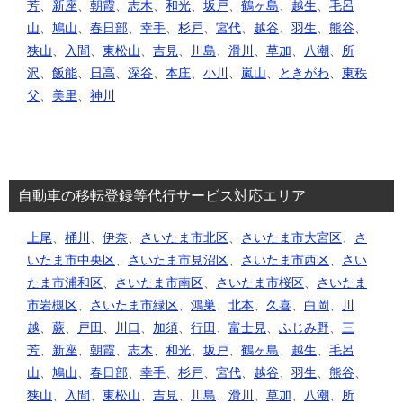
芳
、
新座
、
朝霞
、
志木
、
和光
、
坂戸
、
鶴ヶ島
、
越生
、
毛呂
山
、
鳩山
、
春日部
、
幸手
、
杉戸
、
宮代
、
越谷
、
羽生
、
熊谷
、
狭山
、
入間
、
東松山
、
吉見
、
川島
、
滑川
、
草加
、
八潮
、
所
沢
、
飯能
、
日高
、
深谷
、
本庄
、
小川
、
嵐山
、
ときがわ
、
東秩
父
、
美里
、
神川
自動車の移転登録等代行サービス対応エリア
上尾
、
桶川
、
伊奈
、
さいたま市北区
、
さいたま市大宮区
、
さ
いたま市中央区
、
さいたま市見沼区
、
さいたま市西区
、
さい
たま市浦和区
、
さいたま市南区
、
さいたま市桜区
、
さいたま
市岩槻区
、
さいたま市緑区
、
鴻巣
、
北本
、
久喜
、
白岡
、
川
越
、
蕨
、
戸田
、
川口
、
加須
、
行田
、
富士見
、
ふじみ野
、
三
芳
、
新座
、
朝霞
、
志木
、
和光
、
坂戸
、
鶴ヶ島
、
越生
、
毛呂
山
、
鳩山
、
春日部
、
幸手
、
杉戸
、
宮代
、
越谷
、
羽生
、
熊谷
、
狭山
、
入間
、
東松山
、
吉見
、
川島
、
滑川
、
草加
、
八潮
、
所