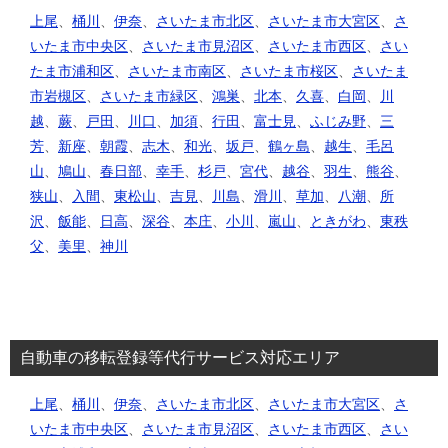
上尾
、
桶川
、
伊奈
、
さいたま市北区
、
さいたま市大宮区
、
さ
いたま市中央区
、
さいたま市見沼区
、
さいたま市西区
、
さい
たま市浦和区
、
さいたま市南区
、
さいたま市桜区
、
さいたま
市岩槻区
、
さいたま市緑区
、
鴻巣
、
北本
、
久喜
、
白岡
、
川
越
、
蕨
、
戸田
、
川口
、
加須
、
行田
、
富士見
、
ふじみ野
、
三
芳
、
新座
、
朝霞
、
志木
、
和光
、
坂戸
、
鶴ヶ島
、
越生
、
毛呂
山
、
鳩山
、
春日部
、
幸手
、
杉戸
、
宮代
、
越谷
、
羽生
、
熊谷
、
狭山
、
入間
、
東松山
、
吉見
、
川島
、
滑川
、
草加
、
八潮
、
所
沢
、
飯能
、
日高
、
深谷
、
本庄
、
小川
、
嵐山
、
ときがわ
、
東秩
父
、
美里
、
神川
自動車の移転登録等代行サービス対応エリア
上尾
、
桶川
、
伊奈
、
さいたま市北区
、
さいたま市大宮区
、
さ
いたま市中央区
、
さいたま市見沼区
、
さいたま市西区
、
さい