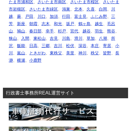
たま市浦和区
、
さいたま市南区
、
さいたま市桜区
、
さいたま
市岩槻区
、
さいたま市緑区
、
鴻巣
、
北本
、
久喜
、
白岡
、
川
越
、
蕨
、
戸田
、
川口
、
加須
、
行田
、
富士見
、
ふじみ野
、
三
芳
、
新座
、
朝霞
、
志木
、
和光
、
坂戸
、
鶴ヶ島
、
越生
、
毛呂
山
、
鳩山
、
春日部
、
幸手
、
杉戸
、
宮代
、
越谷
、
羽生
、
熊谷
、
狭山
、
入間
、
東松山
、
吉見
、
川島
、
滑川
、
草加
、
八潮
、
所
沢
、
飯能
、
日高
、
三郷
、
吉川
、
松伏
、
深谷
、
本庄
、
寄居
、
小
川
、
嵐山
、
ときがわ
、
東秩父
、
美里
、
神川
、
秩父
、
皆野
、
長
瀞
、
横瀬
、
小鹿野
行政書士事務所REAL運営サイト