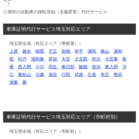
八潮市の自動車の移転登録（名義変更）代行サービス
車庫証明代行サービス埼玉対応エリア
埼玉県全域（対応エリア（警察署））
上尾
、
越谷
、
朝霞
、
児玉
、
岩槻
、
幸手
、
浦和
、
狭山
、
浦和
西
、
杉戸
、
浦和東
、
草加
、
大宮
、
大宮西
、
所沢
、
大宮東
、
新
座
、
西入間
、
小川
、
羽生
、
春日部
、
飯能
、
加須
、
東入間
、
川
口
、
東松山
、
川越
、
深谷
、
行田
、
武南
、
久喜
、
本庄
、
熊谷
、
鴻巣
、
蕨
車庫証明代行サービス埼玉対応エリア（市町村別）
埼玉県全域（対応エリア（市町村））