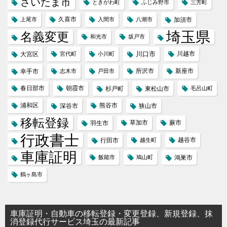
さいたま市
ときがわ町
ふじみ野市
三芳町
久喜市
上尾市
入間市
八潮市
加須市
埼玉県
名義変更
和光市
坂戸市
川口市
川越市
大宮区
宮代町
小川町
所沢市
新座市
幸手市
志木市
戸田市
春日部市
朝霞市
杉戸町
東松山市
毛呂山町
浦和区
熊谷市
深谷市
狭山市
移転登録
草加市
蕨市
羽生市
行政書士
越谷市
行田市
越生町
車庫証明
飯能市
鳩山町
鴻巣市
鶴ヶ島市
車庫証明・自動車の移転登録・変更登録、新規登録、抹
消登録代行サービス埼玉の最新記事