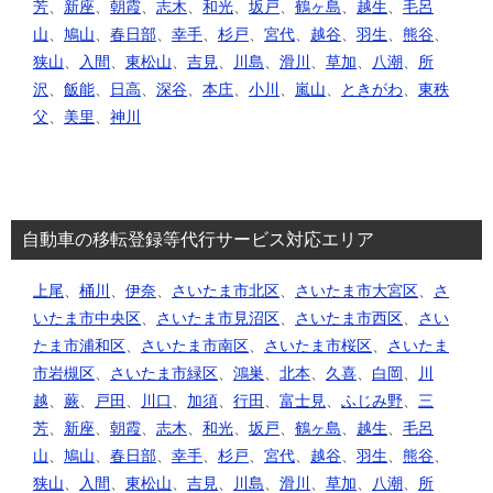
芳
、
新座
、
朝霞
、
志木
、
和光
、
坂戸
、
鶴ヶ島
、
越生
、
毛呂
山
、
鳩山
、
春日部
、
幸手
、
杉戸
、
宮代
、
越谷
、
羽生
、
熊谷
、
狭山
、
入間
、
東松山
、
吉見
、
川島
、
滑川
、
草加
、
八潮
、
所
沢
、
飯能
、
日高
、
深谷
、
本庄
、
小川
、
嵐山
、
ときがわ
、
東秩
父
、
美里
、
神川
自動車の移転登録等代行サービス対応エリア
上尾
、
桶川
、
伊奈
、
さいたま市北区
、
さいたま市大宮区
、
さ
いたま市中央区
、
さいたま市見沼区
、
さいたま市西区
、
さい
たま市浦和区
、
さいたま市南区
、
さいたま市桜区
、
さいたま
市岩槻区
、
さいたま市緑区
、
鴻巣
、
北本
、
久喜
、
白岡
、
川
越
、
蕨
、
戸田
、
川口
、
加須
、
行田
、
富士見
、
ふじみ野
、
三
芳
、
新座
、
朝霞
、
志木
、
和光
、
坂戸
、
鶴ヶ島
、
越生
、
毛呂
山
、
鳩山
、
春日部
、
幸手
、
杉戸
、
宮代
、
越谷
、
羽生
、
熊谷
、
狭山
、
入間
、
東松山
、
吉見
、
川島
、
滑川
、
草加
、
八潮
、
所