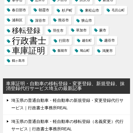
幸手市
春日部市
朝霞市
杉戸町
東松山市
毛呂山町
浦和区
熊谷市
深谷市
狭山市
移転登録
草加市
蕨市
羽生市
行政書士
越谷市
行田市
越生町
車庫証明
飯能市
鳩山町
鴻巣市
鶴ヶ島市
車庫証明・自動車の移転登録・変更登録、新規登録、抹
消登録代行サービス埼玉の最新記事
埼玉県の普通自動車・軽自動車の新規登録・変更登録代行サ
ービス｜行政書士事務所REAL
埼玉県の普通自動車・軽自動車の移転登録（名義変更）代行
サービス｜行政書士事務所REAL