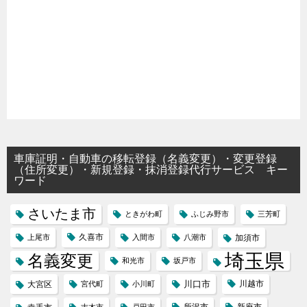
車庫証明・自動車の移転登録（名義変更）・変更登録
（住所変更）・新規登録・抹消登録代行サービス キー
ワード
さいたま市
ときがわ町
ふじみ野市
三芳町
久喜市
上尾市
入間市
八潮市
加須市
埼玉県
名義変更
和光市
坂戸市
川口市
川越市
大宮区
宮代町
小川町
所沢市
新座市
志木市
戸田市