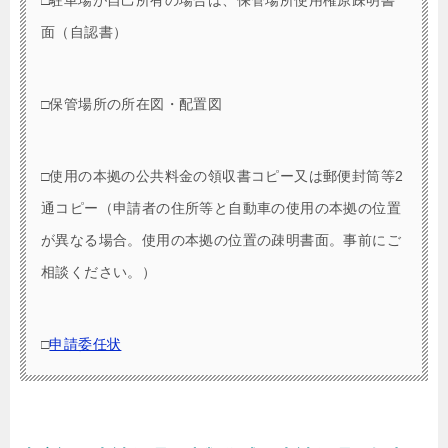
面（自認書）
□保管場所の所在図・配置図
□使用の本拠の公共料金の領収書コピー又は郵便封筒等2
通コピー（申請者の住所等と自動車の使用の本拠の位置
が異なる場合。使用の本拠の位置の疎明書面。事前にご
相談ください。）
□
申請委任状