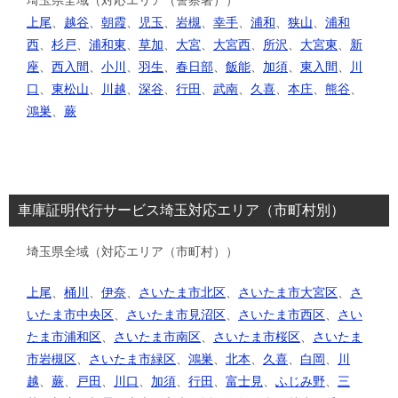
上尾
、
越谷
、
朝霞
、
児玉
、
岩槻
、
幸手
、
浦和
、
狭山
、
浦和
西
、
杉戸
、
浦和東
、
草加
、
大宮
、
大宮西
、
所沢
、
大宮東
、
新
座
、
西入間
、
小川
、
羽生
、
春日部
、
飯能
、
加須
、
東入間
、
川
口
、
東松山
、
川越
、
深谷
、
行田
、
武南
、
久喜
、
本庄
、
熊谷
、
鴻巣
、
蕨
車庫証明代行サービス埼玉対応エリア（市町村別）
埼玉県全域（対応エリア（市町村））
上尾
、
桶川
、
伊奈
、
さいたま市北区
、
さいたま市大宮区
、
さ
いたま市中央区
、
さいたま市見沼区
、
さいたま市西区
、
さい
たま市浦和区
、
さいたま市南区
、
さいたま市桜区
、
さいたま
市岩槻区
、
さいたま市緑区
、
鴻巣
、
北本
、
久喜
、
白岡
、
川
越
、
蕨
、
戸田
、
川口
、
加須
、
行田
、
富士見
、
ふじみ野
、
三