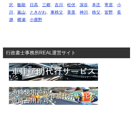
沢
、
飯能
、
日高
、
三郷
、
吉川
、
松伏
、
深谷
、
本庄
、
寄居
、
小
川
、
嵐山
、
ときがわ
、
東秩父
、
美里
、
神川
、
秩父
、
皆野
、
長
瀞
、
横瀬
、
小鹿野
行政書士事務所REAL運営サイト