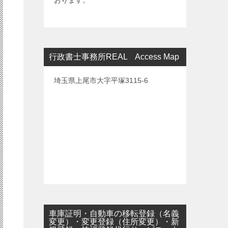
おります。
行政書士事務所REAL Access Map
埼玉県上尾市大字平塚3115-6
車庫証明・自動車の移転登録（名義
変更）・変更登録（住所変更）・新