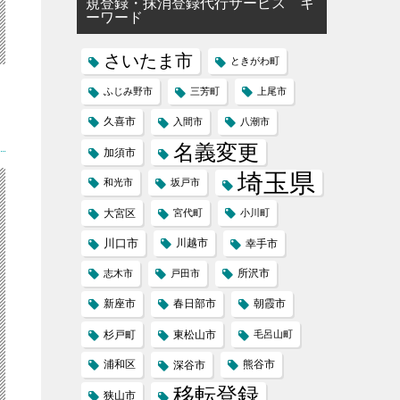
規登録・抹消登録代行サービス キ
ーワード
さいたま市
ときがわ町
ふじみ野市
三芳町
上尾市
久喜市
入間市
八潮市
名義変更
加須市
埼玉県
和光市
坂戸市
大宮区
宮代町
小川町
川口市
川越市
幸手市
所沢市
志木市
戸田市
新座市
春日部市
朝霞市
杉戸町
東松山市
毛呂山町
浦和区
熊谷市
深谷市
移転登録
狭山市