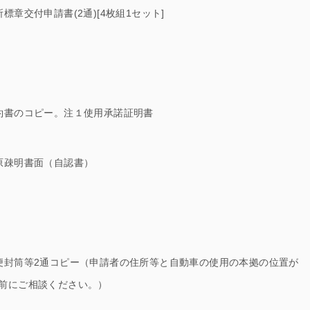
章交付申請書(2通)[4枚組1セット]
約書のコピー。注１使用承諾証明書
原疎明書面（自認書）
便封筒等2通コピー（申請者の住所等と自動車の使用の本拠の位置が
前にご相談ください。）