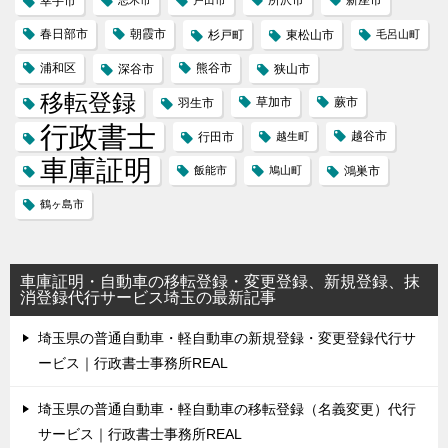
幸手市
春日部市
朝霞市
杉戸町
東松山市
毛呂山町
浦和区
熊谷市
深谷市
狭山市
移転登録
草加市
蕨市
羽生市
行政書士
越谷市
行田市
越生町
車庫証明
飯能市
鳩山町
鴻巣市
鶴ヶ島市
車庫証明・自動車の移転登録・変更登録、新規登録、抹
消登録代行サービス埼玉の最新記事
埼玉県の普通自動車・軽自動車の新規登録・変更登録代行サ
ービス｜行政書士事務所REAL
埼玉県の普通自動車・軽自動車の移転登録（名義変更）代行
サービス｜行政書士事務所REAL