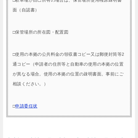
面（自認書）
□保管場所の所在図・配置図
□使用の本拠の公共料金の領収書コピー又は郵便封筒等2
通コピー（申請者の住所等と自動車の使用の本拠の位置
が異なる場合。使用の本拠の位置の疎明書面。事前にご
相談ください。）
□
申請委任状