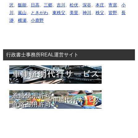
沢
、
飯能
、
日高
、
三郷
、
吉川
、
松伏
、
深谷
、
本庄
、
寄居
、
小
川
、
嵐山
、
ときがわ
、
東秩父
、
美里
、
神川
、
秩父
、
皆野
、
長
瀞
、
横瀬
、
小鹿野
行政書士事務所REAL運営サイト