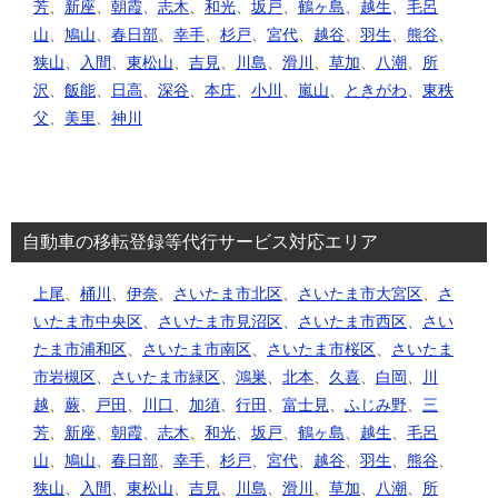
芳
、
新座
、
朝霞
、
志木
、
和光
、
坂戸
、
鶴ヶ島
、
越生
、
毛呂
山
、
鳩山
、
春日部
、
幸手
、
杉戸
、
宮代
、
越谷
、
羽生
、
熊谷
、
狭山
、
入間
、
東松山
、
吉見
、
川島
、
滑川
、
草加
、
八潮
、
所
沢
、
飯能
、
日高
、
深谷
、
本庄
、
小川
、
嵐山
、
ときがわ
、
東秩
父
、
美里
、
神川
自動車の移転登録等代行サービス対応エリア
上尾
、
桶川
、
伊奈
、
さいたま市北区
、
さいたま市大宮区
、
さ
いたま市中央区
、
さいたま市見沼区
、
さいたま市西区
、
さい
たま市浦和区
、
さいたま市南区
、
さいたま市桜区
、
さいたま
市岩槻区
、
さいたま市緑区
、
鴻巣
、
北本
、
久喜
、
白岡
、
川
越
、
蕨
、
戸田
、
川口
、
加須
、
行田
、
富士見
、
ふじみ野
、
三
芳
、
新座
、
朝霞
、
志木
、
和光
、
坂戸
、
鶴ヶ島
、
越生
、
毛呂
山
、
鳩山
、
春日部
、
幸手
、
杉戸
、
宮代
、
越谷
、
羽生
、
熊谷
、
狭山
、
入間
、
東松山
、
吉見
、
川島
、
滑川
、
草加
、
八潮
、
所