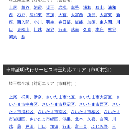
上尾
、
越谷
、
朝霞
、
児玉
、
岩槻
、
幸手
、
浦和
、
狭山
、
浦和
西
、
杉戸
、
浦和東
、
草加
、
大宮
、
大宮西
、
所沢
、
大宮東
、
新
座
、
西入間
、
小川
、
羽生
、
春日部
、
飯能
、
加須
、
東入間
、
川
口
、
東松山
、
川越
、
深谷
、
行田
、
武南
、
久喜
、
本庄
、
熊谷
、
鴻巣
、
蕨
車庫証明代行サービス埼玉対応エリア（市町村別）
埼玉県全域（対応エリア（市町村））
上尾
、
桶川
、
伊奈
、
さいたま市北区
、
さいたま市大宮区
、
さ
いたま市中央区
、
さいたま市見沼区
、
さいたま市西区
、
さい
たま市浦和区
、
さいたま市南区
、
さいたま市桜区
、
さいたま
市岩槻区
、
さいたま市緑区
、
鴻巣
、
北本
、
久喜
、
白岡
、
川
越
、
蕨
、
戸田
、
川口
、
加須
、
行田
、
富士見
、
ふじみ野
、
三