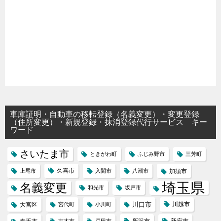
車庫証明・自動車の移転登録（名義変更）・変更登録
（住所変更）・新規登録・抹消登録代行サービス キー
ワード
さいたま市
ときがわ町
ふじみ野市
三芳町
久喜市
上尾市
入間市
八潮市
加須市
埼玉県
名義変更
和光市
坂戸市
川口市
川越市
大宮区
宮代町
小川町
所沢市
新座市
志木市
戸田市