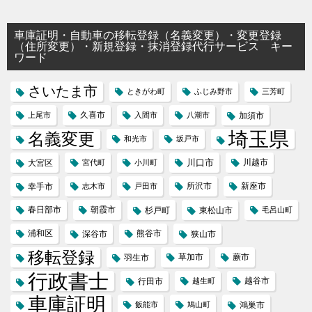
車庫証明・自動車の移転登録（名義変更）・変更登録
（住所変更）・新規登録・抹消登録代行サービス キー
ワード
さいたま市
ときがわ町
ふじみ野市
三芳町
久喜市
上尾市
入間市
八潮市
加須市
埼玉県
名義変更
和光市
坂戸市
川口市
川越市
大宮区
宮代町
小川町
所沢市
新座市
幸手市
志木市
戸田市
春日部市
朝霞市
杉戸町
東松山市
毛呂山町
浦和区
熊谷市
深谷市
狭山市
移転登録
草加市
蕨市
羽生市
行政書士
越谷市
行田市
越生町
車庫証明
飯能市
鳩山町
鴻巣市