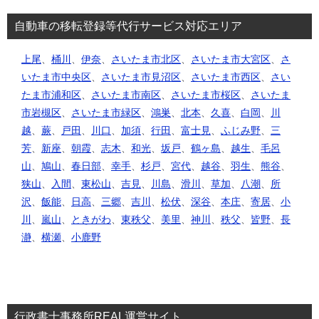
自動車の移転登録等代行サービス対応エリア
上尾
、
桶川
、
伊奈
、
さいたま市北区
、
さいたま市大宮区
、
さ
いたま市中央区
、
さいたま市見沼区
、
さいたま市西区
、
さい
たま市浦和区
、
さいたま市南区
、
さいたま市桜区
、
さいたま
市岩槻区
、
さいたま市緑区
、
鴻巣
、
北本
、
久喜
、
白岡
、
川
越
、
蕨
、
戸田
、
川口
、
加須
、
行田
、
富士見
、
ふじみ野
、
三
芳
、
新座
、
朝霞
、
志木
、
和光
、
坂戸
、
鶴ヶ島
、
越生
、
毛呂
山
、
鳩山
、
春日部
、
幸手
、
杉戸
、
宮代
、
越谷
、
羽生
、
熊谷
、
狭山
、
入間
、
東松山
、
吉見
、
川島
、
滑川
、
草加
、
八潮
、
所
沢
、
飯能
、
日高
、
三郷
、
吉川
、
松伏
、
深谷
、
本庄
、
寄居
、
小
川
、
嵐山
、
ときがわ
、
東秩父
、
美里
、
神川
、
秩父
、
皆野
、
長
瀞
、
横瀬
、
小鹿野
行政書士事務所REAL運営サイト