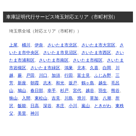
車庫証明代行サービス埼玉対応エリア（市町村別）
埼玉県全域（対応エリア（市町村））
上尾
、
桶川
、
伊奈
、
さいたま市北区
、
さいたま市大宮区
、
さ
いたま市中央区
、
さいたま市見沼区
、
さいたま市西区
、
さい
たま市浦和区
、
さいたま市南区
、
さいたま市桜区
、
さいたま
市岩槻区
、
さいたま市緑区
、
鴻巣
、
北本
、
久喜
、
白岡
、
川
越
、
蕨
、
戸田
、
川口
、
加須
、
行田
、
富士見
、
ふじみ野
、
三
芳
、
新座
、
朝霞
、
志木
、
和光
、
坂戸
、
鶴ヶ島
、
越生
、
毛呂
山
、
鳩山
、
春日部
、
幸手
、
杉戸
、
宮代
、
越谷
、
羽生
、
熊谷
、
狭山
、
入間
、
東松山
、
吉見
、
川島
、
滑川
、
草加
、
八潮
、
所
沢
、
飯能
、
日高
、
深谷
、
本庄
、
小川
、
嵐山
、
ときがわ
、
東秩
父
、
美里
、
神川