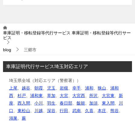
車庫証明・移転登録等代行サービス
車庫証明・移転登録等代行サー
ビス
blog
三郷市
車庫証明代行サービス埼玉対応エリア
埼玉県全域（対応エリア（警察署））
上尾
、
越谷
、
朝霞
、
児玉
、
岩槻
、
幸手
、
浦和
、
狭山
、
浦和
西
、
杉戸
、
浦和東
、
草加
、
大宮
、
大宮西
、
所沢
、
大宮東
、
新
座
、
西入間
、
小川
、
羽生
、
春日部
、
飯能
、
加須
、
東入間
、
川
口
、
東松山
、
川越
、
深谷
、
行田
、
武南
、
久喜
、
本庄
、
熊谷
、
鴻巣
、
蕨