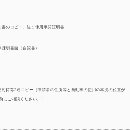
約書のコピー。注１使用承諾証明書
原疎明書面（自認書）
便封筒等2通コピー（申請者の住所等と自動車の使用の本拠の位置が
前にご相談ください。）