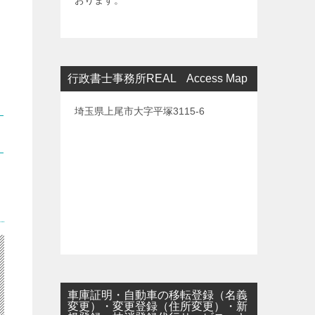
おります。
行政書士事務所REAL Access Map
埼玉県上尾市大字平塚3115-6
車庫証明・自動車の移転登録（名義
変更）・変更登録（住所変更）・新