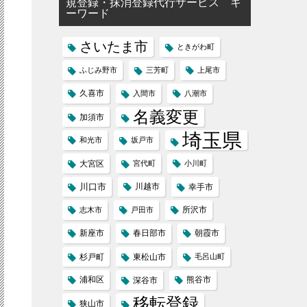
規登録・抹消登録代行サービス キ
ーワード
さいたま市
ときがわ町
ふじみ野市
三芳町
上尾市
久喜市
入間市
八潮市
名義変更
加須市
埼玉県
和光市
坂戸市
大宮区
宮代町
小川町
川口市
川越市
幸手市
所沢市
志木市
戸田市
新座市
春日部市
朝霞市
杉戸町
東松山市
毛呂山町
浦和区
熊谷市
深谷市
移転登録
狭山市