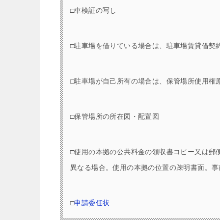
□車検証の写し
□駐車場を借りている場合は、駐車場賃貸借契
□駐車場が自己所有の場合は、保管場所使用権
□保管場所の所在図・配置図
□使用の本拠の公共料金の領収書コピー又は郵
異なる場合。使用の本拠の位置の疎明書面。事
□
申請委任状