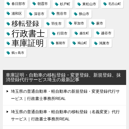
春日部市
朝霞市
杉戸町
東松山市
毛呂山町
浦和区
熊谷市
深谷市
狭山市
移転登録
草加市
蕨市
羽生市
行政書士
越谷市
行田市
越生町
車庫証明
飯能市
鳩山町
鴻巣市
鶴ヶ島市
車庫証明・自動車の移転登録・変更登録、新規登録、抹
消登録代行サービス埼玉の最新記事
埼玉県の普通自動車・軽自動車の新規登録・変更登録代行サ
ービス｜行政書士事務所REAL
埼玉県の普通自動車・軽自動車の移転登録（名義変更）代行
サービス｜行政書士事務所REAL