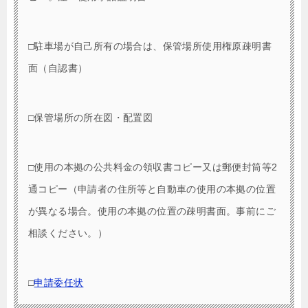
□駐車場が自己所有の場合は、保管場所使用権原疎明書
面（自認書）
□保管場所の所在図・配置図
□使用の本拠の公共料金の領収書コピー又は郵便封筒等2
通コピー（申請者の住所等と自動車の使用の本拠の位置
が異なる場合。使用の本拠の位置の疎明書面。事前にご
相談ください。）
□
申請委任状