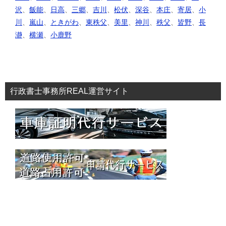
沢
、
飯能
、
日高
、
三郷
、
吉川
、
松伏
、
深谷
、
本庄
、
寄居
、
小
川
、
嵐山
、
ときがわ
、
東秩父
、
美里
、
神川
、
秩父
、
皆野
、
長
瀞
、
横瀬
、
小鹿野
行政書士事務所REAL運営サイト