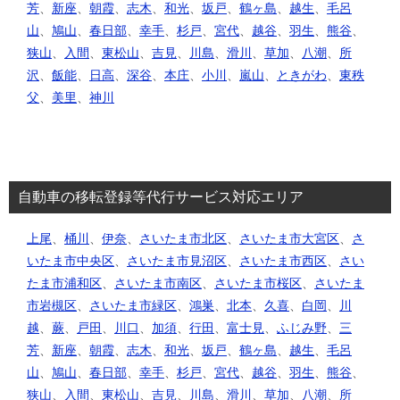
芳
、
新座
、
朝霞
、
志木
、
和光
、
坂戸
、
鶴ヶ島
、
越生
、
毛呂
山
、
鳩山
、
春日部
、
幸手
、
杉戸
、
宮代
、
越谷
、
羽生
、
熊谷
、
狭山
、
入間
、
東松山
、
吉見
、
川島
、
滑川
、
草加
、
八潮
、
所
沢
、
飯能
、
日高
、
深谷
、
本庄
、
小川
、
嵐山
、
ときがわ
、
東秩
父
、
美里
、
神川
自動車の移転登録等代行サービス対応エリア
上尾
、
桶川
、
伊奈
、
さいたま市北区
、
さいたま市大宮区
、
さ
いたま市中央区
、
さいたま市見沼区
、
さいたま市西区
、
さい
たま市浦和区
、
さいたま市南区
、
さいたま市桜区
、
さいたま
市岩槻区
、
さいたま市緑区
、
鴻巣
、
北本
、
久喜
、
白岡
、
川
越
、
蕨
、
戸田
、
川口
、
加須
、
行田
、
富士見
、
ふじみ野
、
三
芳
、
新座
、
朝霞
、
志木
、
和光
、
坂戸
、
鶴ヶ島
、
越生
、
毛呂
山
、
鳩山
、
春日部
、
幸手
、
杉戸
、
宮代
、
越谷
、
羽生
、
熊谷
、
狭山
、
入間
、
東松山
、
吉見
、
川島
、
滑川
、
草加
、
八潮
、
所