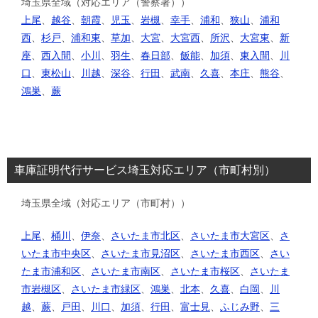
埼玉県全域（対応エリア（警察署））
上尾
、
越谷
、
朝霞
、
児玉
、
岩槻
、
幸手
、
浦和
、
狭山
、
浦和
西
、
杉戸
、
浦和東
、
草加
、
大宮
、
大宮西
、
所沢
、
大宮東
、
新
座
、
西入間
、
小川
、
羽生
、
春日部
、
飯能
、
加須
、
東入間
、
川
口
、
東松山
、
川越
、
深谷
、
行田
、
武南
、
久喜
、
本庄
、
熊谷
、
鴻巣
、
蕨
車庫証明代行サービス埼玉対応エリア（市町村別）
埼玉県全域（対応エリア（市町村））
上尾
、
桶川
、
伊奈
、
さいたま市北区
、
さいたま市大宮区
、
さ
いたま市中央区
、
さいたま市見沼区
、
さいたま市西区
、
さい
たま市浦和区
、
さいたま市南区
、
さいたま市桜区
、
さいたま
市岩槻区
、
さいたま市緑区
、
鴻巣
、
北本
、
久喜
、
白岡
、
川
越
、
蕨
、
戸田
、
川口
、
加須
、
行田
、
富士見
、
ふじみ野
、
三