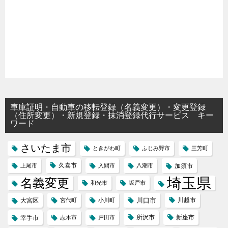
車庫証明・自動車の移転登録（名義変更）・変更登録
（住所変更）・新規登録・抹消登録代行サービス キー
ワード
さいたま市
ときがわ町
ふじみ野市
三芳町
久喜市
上尾市
入間市
八潮市
加須市
埼玉県
名義変更
和光市
坂戸市
川口市
川越市
大宮区
宮代町
小川町
所沢市
新座市
幸手市
志木市
戸田市