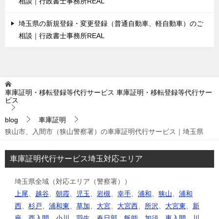
相談｜行政書士事務所REAL
埼玉県の新規登録・変更登録（普通自動車、軽自動車）のご
相談｜行政書士事務所REAL
車庫証明・移転登録等代行サービス
車庫証明・移転登録等代行サー
ビス
blog
車庫証明
狭山市、入間市（狭山警察署）の車庫証明代行サービス｜埼玉県
車庫証明代行サービス埼玉対応エリア
埼玉県全域（対応エリア（警察署））
上尾
、
越谷
、
朝霞
、
児玉
、
岩槻
、
幸手
、
浦和
、
狭山
、
浦和
西
、
杉戸
、
浦和東
、
草加
、
大宮
、
大宮西
、
所沢
、
大宮東
、
新
座
、
西入間
、
小川
、
羽生
、
春日部
、
飯能
、
加須
、
東入間
、
川