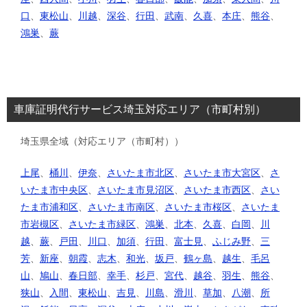
口
、
東松山
、
川越
、
深谷
、
行田
、
武南
、
久喜
、
本庄
、
熊谷
、
鴻巣
、
蕨
車庫証明代行サービス埼玉対応エリア（市町村別）
埼玉県全域（対応エリア（市町村））
上尾
、
桶川
、
伊奈
、
さいたま市北区
、
さいたま市大宮区
、
さ
いたま市中央区
、
さいたま市見沼区
、
さいたま市西区
、
さい
たま市浦和区
、
さいたま市南区
、
さいたま市桜区
、
さいたま
市岩槻区
、
さいたま市緑区
、
鴻巣
、
北本
、
久喜
、
白岡
、
川
越
、
蕨
、
戸田
、
川口
、
加須
、
行田
、
富士見
、
ふじみ野
、
三
芳
、
新座
、
朝霞
、
志木
、
和光
、
坂戸
、
鶴ヶ島
、
越生
、
毛呂
山
、
鳩山
、
春日部
、
幸手
、
杉戸
、
宮代
、
越谷
、
羽生
、
熊谷
、
狭山
、
入間
、
東松山
、
吉見
、
川島
、
滑川
、
草加
、
八潮
、
所