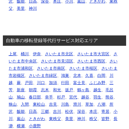
沢
、
飯能
、
日高
、
深谷
、
本庄
、
小川
、
嵐山
、
ときがわ
、
東秩
父
、
美里
、
神川
自動車の移転登録等代行サービス対応エリア
上尾
、
桶川
、
伊奈
、
さいたま市北区
、
さいたま市大宮区
、
さ
いたま市中央区
、
さいたま市見沼区
、
さいたま市西区
、
さい
たま市浦和区
、
さいたま市南区
、
さいたま市桜区
、
さいたま
市岩槻区
、
さいたま市緑区
、
鴻巣
、
北本
、
久喜
、
白岡
、
川
越
、
蕨
、
戸田
、
川口
、
加須
、
行田
、
富士見
、
ふじみ野
、
三
芳
、
新座
、
朝霞
、
志木
、
和光
、
坂戸
、
鶴ヶ島
、
越生
、
毛呂
山
、
鳩山
、
春日部
、
幸手
、
杉戸
、
宮代
、
越谷
、
羽生
、
熊谷
、
狭山
、
入間
、
東松山
、
吉見
、
川島
、
滑川
、
草加
、
八潮
、
所
沢
、
飯能
、
日高
、
三郷
、
吉川
、
松伏
、
深谷
、
本庄
、
寄居
、
小
川
、
嵐山
、
ときがわ
、
東秩父
、
美里
、
神川
、
秩父
、
皆野
、
長
瀞
、
横瀬
、
小鹿野