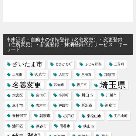
車庫証明・自動車の移転登録（名義変更）・変更登録
（住所変更）・新規登録・抹消登録代行サービス キー
ワード
さいたま市
ときがわ町
ふじみ野市
三芳町
久喜市
上尾市
入間市
八潮市
加須市
埼玉県
名義変更
和光市
坂戸市
川口市
川越市
大宮区
宮代町
小川町
所沢市
新座市
幸手市
志木市
戸田市
春日部市
朝霞市
杉戸町
東松山市
毛呂山町
浦和区
熊谷市
深谷市
狭山市