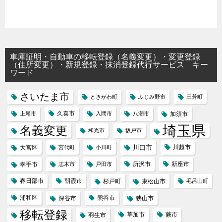
車庫証明・自動車の移転登録（名義変更）・変更登録
（住所変更）・新規登録・抹消登録代行サービス キー
ワード
さいたま市
ときがわ町
ふじみ野市
三芳町
久喜市
上尾市
入間市
八潮市
加須市
埼玉県
名義変更
和光市
坂戸市
川口市
川越市
大宮区
宮代町
小川町
所沢市
新座市
幸手市
志木市
戸田市
春日部市
朝霞市
杉戸町
東松山市
毛呂山町
浦和区
熊谷市
深谷市
狭山市
移転登録
草加市
蕨市
羽生市