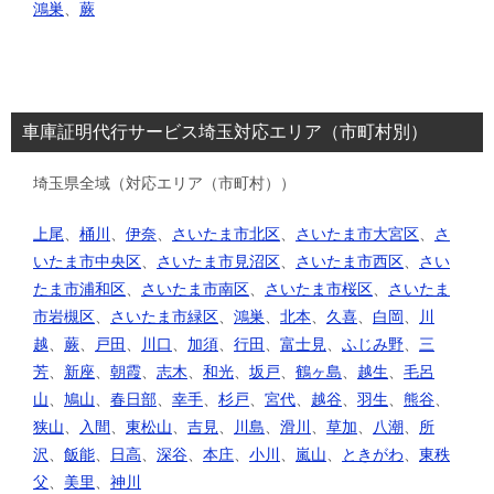
鴻巣
、
蕨
車庫証明代行サービス埼玉対応エリア（市町村別）
埼玉県全域（対応エリア（市町村））
上尾
、
桶川
、
伊奈
、
さいたま市北区
、
さいたま市大宮区
、
さ
いたま市中央区
、
さいたま市見沼区
、
さいたま市西区
、
さい
たま市浦和区
、
さいたま市南区
、
さいたま市桜区
、
さいたま
市岩槻区
、
さいたま市緑区
、
鴻巣
、
北本
、
久喜
、
白岡
、
川
越
、
蕨
、
戸田
、
川口
、
加須
、
行田
、
富士見
、
ふじみ野
、
三
芳
、
新座
、
朝霞
、
志木
、
和光
、
坂戸
、
鶴ヶ島
、
越生
、
毛呂
山
、
鳩山
、
春日部
、
幸手
、
杉戸
、
宮代
、
越谷
、
羽生
、
熊谷
、
狭山
、
入間
、
東松山
、
吉見
、
川島
、
滑川
、
草加
、
八潮
、
所
沢
、
飯能
、
日高
、
深谷
、
本庄
、
小川
、
嵐山
、
ときがわ
、
東秩
父
、
美里
、
神川