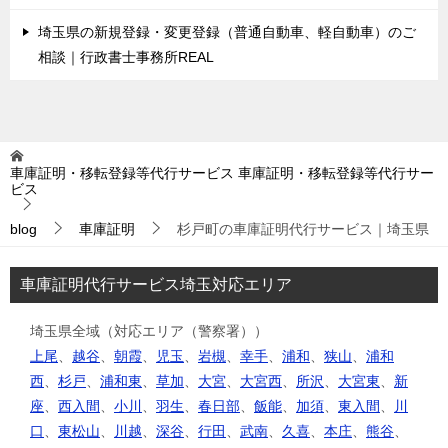
埼玉県の新規登録・変更登録（普通自動車、軽自動車）のご
相談｜行政書士事務所REAL
車庫証明・移転登録等代行サービス
車庫証明・移転登録等代行サー
ビス
blog
車庫証明
杉戸町の車庫証明代行サービス｜埼玉県
車庫証明代行サービス埼玉対応エリア
埼玉県全域（対応エリア（警察署））
上尾
、
越谷
、
朝霞
、
児玉
、
岩槻
、
幸手
、
浦和
、
狭山
、
浦和
西
、
杉戸
、
浦和東
、
草加
、
大宮
、
大宮西
、
所沢
、
大宮東
、
新
座
、
西入間
、
小川
、
羽生
、
春日部
、
飯能
、
加須
、
東入間
、
川
口
、
東松山
、
川越
、
深谷
、
行田
、
武南
、
久喜
、
本庄
、
熊谷
、