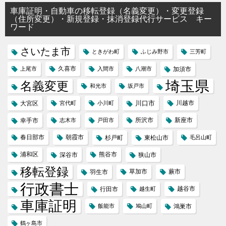
車庫証明・自動車の移転登録（名義変更）・変更登録
（住所変更）・新規登録・抹消登録代行サービス キー
ワード
さいたま市
ときがわ町
ふじみ野市
三芳町
久喜市
上尾市
入間市
八潮市
加須市
埼玉県
名義変更
和光市
坂戸市
川口市
川越市
大宮区
宮代町
小川町
所沢市
新座市
幸手市
志木市
戸田市
春日部市
朝霞市
杉戸町
東松山市
毛呂山町
浦和区
熊谷市
深谷市
狭山市
移転登録
草加市
蕨市
羽生市
行政書士
越谷市
行田市
越生町
車庫証明
飯能市
鳩山町
鴻巣市
鶴ヶ島市