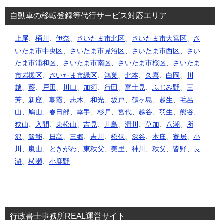
自動車の移転登録等代行サービス対応エリア
上尾
、
桶川
、
伊奈
、
さいたま市北区
、
さいたま市大宮区
、
さ
いたま市中央区
、
さいたま市見沼区
、
さいたま市西区
、
さい
たま市浦和区
、
さいたま市南区
、
さいたま市桜区
、
さいたま
市岩槻区
、
さいたま市緑区
、
鴻巣
、
北本
、
久喜
、
白岡
、
川
越
、
蕨
、
戸田
、
川口
、
加須
、
行田
、
富士見
、
ふじみ野
、
三
芳
、
新座
、
朝霞
、
志木
、
和光
、
坂戸
、
鶴ヶ島
、
越生
、
毛呂
山
、
鳩山
、
春日部
、
幸手
、
杉戸
、
宮代
、
越谷
、
羽生
、
熊谷
、
狭山
、
入間
、
東松山
、
吉見
、
川島
、
滑川
、
草加
、
八潮
、
所
沢
、
飯能
、
日高
、
三郷
、
吉川
、
松伏
、
深谷
、
本庄
、
寄居
、
小
川
、
嵐山
、
ときがわ
、
東秩父
、
美里
、
神川
、
秩父
、
皆野
、
長
瀞
、
横瀬
、
小鹿野
行政書士事務所REAL運営サイト