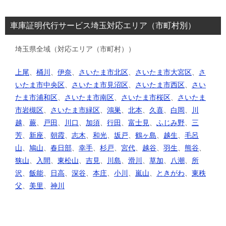
車庫証明代行サービス埼玉対応エリア（市町村別）
埼玉県全域（対応エリア（市町村））
上尾
、
桶川
、
伊奈
、
さいたま市北区
、
さいたま市大宮区
、
さ
いたま市中央区
、
さいたま市見沼区
、
さいたま市西区
、
さい
たま市浦和区
、
さいたま市南区
、
さいたま市桜区
、
さいたま
市岩槻区
、
さいたま市緑区
、
鴻巣
、
北本
、
久喜
、
白岡
、
川
越
、
蕨
、
戸田
、
川口
、
加須
、
行田
、
富士見
、
ふじみ野
、
三
芳
、
新座
、
朝霞
、
志木
、
和光
、
坂戸
、
鶴ヶ島
、
越生
、
毛呂
山
、
鳩山
、
春日部
、
幸手
、
杉戸
、
宮代
、
越谷
、
羽生
、
熊谷
、
狭山
、
入間
、
東松山
、
吉見
、
川島
、
滑川
、
草加
、
八潮
、
所
沢
、
飯能
、
日高
、
深谷
、
本庄
、
小川
、
嵐山
、
ときがわ
、
東秩
父
、
美里
、
神川