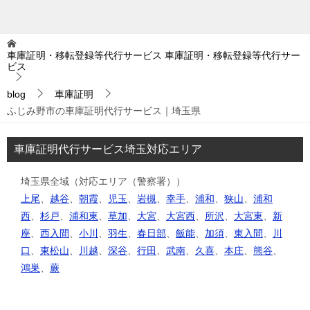
車庫証明・移転登録等代行サービス
車庫証明・移転登録等代行サー
ビス
blog
車庫証明
ふじみ野市の車庫証明代行サービス｜埼玉県
車庫証明代行サービス埼玉対応エリア
埼玉県全域（対応エリア（警察署））
上尾
、
越谷
、
朝霞
、
児玉
、
岩槻
、
幸手
、
浦和
、
狭山
、
浦和
西
、
杉戸
、
浦和東
、
草加
、
大宮
、
大宮西
、
所沢
、
大宮東
、
新
座
、
西入間
、
小川
、
羽生
、
春日部
、
飯能
、
加須
、
東入間
、
川
口
、
東松山
、
川越
、
深谷
、
行田
、
武南
、
久喜
、
本庄
、
熊谷
、
鴻巣
、
蕨