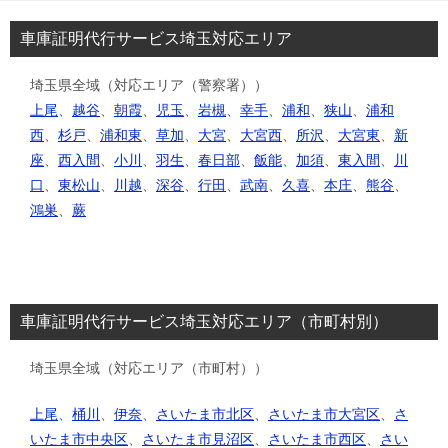
車庫証明代行サービス埼玉対応エリア
埼玉県全域（対応エリア（警察署））
上尾
、
越谷
、
朝霞
、
児玉
、
岩槻
、
幸手
、
浦和
、
狭山
、
浦和
西
、
杉戸
、
浦和東
、
草加
、
大宮
、
大宮西
、
所沢
、
大宮東
、
新
座
、
西入間
、
小川
、
羽生
、
春日部
、
飯能
、
加須
、
東入間
、
川
口
、
東松山
、
川越
、
深谷
、
行田
、
武南
、
久喜
、
本庄
、
熊谷
、
鴻巣
、
蕨
車庫証明代行サービス埼玉対応エリア（市町村別）
埼玉県全域（対応エリア（市町村））
上尾
、
桶川
、
伊奈
、
さいたま市北区
、
さいたま市大宮区
、
さ
いたま市中央区
、
さいたま市見沼区
、
さいたま市西区
、
さい