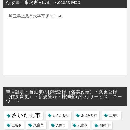
行政書士事務所REAL Access Map
埼玉県上尾市大字平塚3115-6
車庫証明・自動車の移転登録（名義変更）・変更登録
（住所変更）・新規登録・抹消登録代行サービス キー
ワード
さいたま市
ときがわ町
ふじみ野市
三芳町
久喜市
上尾市
入間市
八潮市
加須市