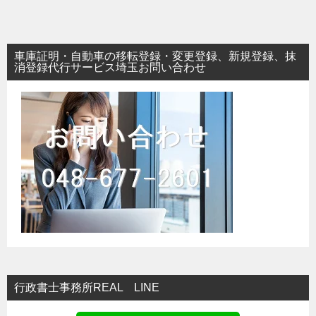
稿
ナ
ビ
車庫証明・自動車の移転登録・変更登録、新規登録、抹
ゲ
消登録代行サービス埼玉お問い合わせ
ー
シ
ョ
ン
行政書士事務所REAL LINE