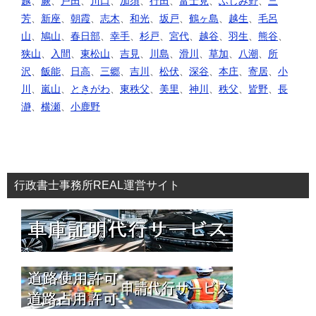
越
、
蕨
、
戸田
、
川口
、
加須
、
行田
、
富士見
、
ふじみ野
、
三
芳
、
新座
、
朝霞
、
志木
、
和光
、
坂戸
、
鶴ヶ島
、
越生
、
毛呂
山
、
鳩山
、
春日部
、
幸手
、
杉戸
、
宮代
、
越谷
、
羽生
、
熊谷
、
狭山
、
入間
、
東松山
、
吉見
、
川島
、
滑川
、
草加
、
八潮
、
所
沢
、
飯能
、
日高
、
三郷
、
吉川
、
松伏
、
深谷
、
本庄
、
寄居
、
小
川
、
嵐山
、
ときがわ
、
東秩父
、
美里
、
神川
、
秩父
、
皆野
、
長
瀞
、
横瀬
、
小鹿野
行政書士事務所REAL運営サイト