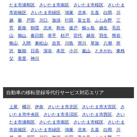
たま市浦和区
、
さいたま市南区
、
さいたま市桜区
、
さいたま
市岩槻区
、
さいたま市緑区
、
鴻巣
、
北本
、
久喜
、
白岡
、
川
越
、
蕨
、
戸田
、
川口
、
加須
、
行田
、
富士見
、
ふじみ野
、
三
芳
、
新座
、
朝霞
、
志木
、
和光
、
坂戸
、
鶴ヶ島
、
越生
、
毛呂
山
、
鳩山
、
春日部
、
幸手
、
杉戸
、
宮代
、
越谷
、
羽生
、
熊谷
、
狭山
、
入間
、
東松山
、
吉見
、
川島
、
滑川
、
草加
、
八潮
、
所
沢
、
飯能
、
日高
、
深谷
、
本庄
、
小川
、
嵐山
、
ときがわ
、
東秩
父
、
美里
、
神川
自動車の移転登録等代行サービス対応エリア
上尾
、
桶川
、
伊奈
、
さいたま市北区
、
さいたま市大宮区
、
さ
いたま市中央区
、
さいたま市見沼区
、
さいたま市西区
、
さい
たま市浦和区
、
さいたま市南区
、
さいたま市桜区
、
さいたま
市岩槻区
、
さいたま市緑区
、
鴻巣
、
北本
、
久喜
、
白岡
、
川