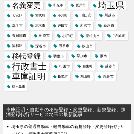
埼玉県
名義変更
和光市
坂戸市
川口市
川越市
大宮区
宮代町
小川町
所沢市
新座市
幸手市
志木市
戸田市
春日部市
朝霞市
杉戸町
東松山市
毛呂山町
浦和区
熊谷市
深谷市
狭山市
移転登録
草加市
蕨市
羽生市
行政書士
越谷市
行田市
越生町
車庫証明
飯能市
鳩山町
鴻巣市
鶴ヶ島市
車庫証明・自動車の移転登録・変更登録、新規登録、抹
消登録代行サービス埼玉の最新記事
埼玉県の普通自動車・軽自動車の新規登録・変更登録代行サ