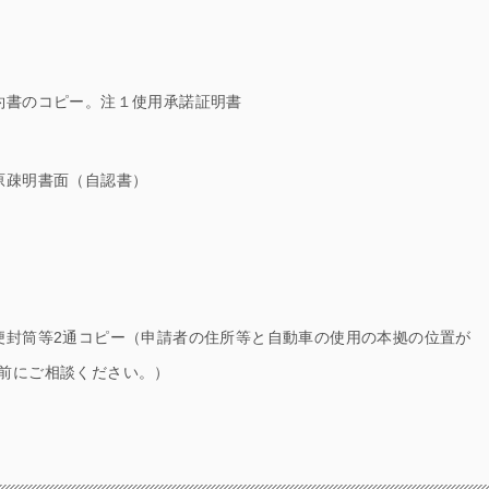
約書のコピー。注１使用承諾証明書
原疎明書面（自認書）
便封筒等2通コピー（申請者の住所等と自動車の使用の本拠の位置が
前にご相談ください。）