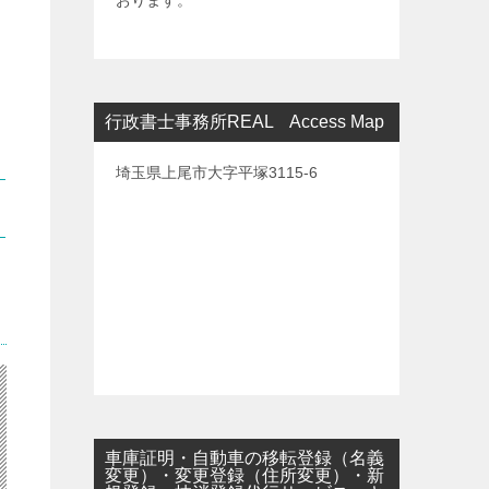
おります。
行政書士事務所REAL Access Map
埼玉県上尾市大字平塚3115-6
車庫証明・自動車の移転登録（名義
変更）・変更登録（住所変更）・新