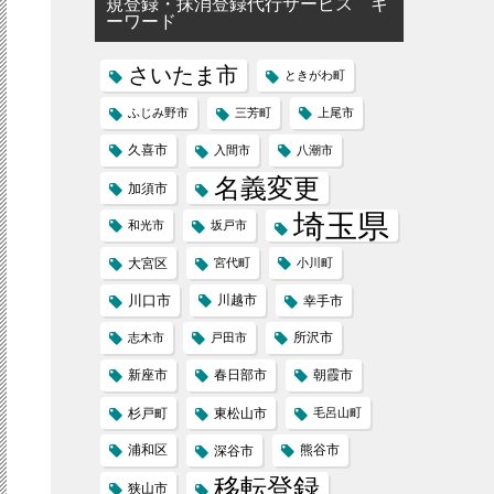
規登録・抹消登録代行サービス キ
ーワード
さいたま市
ときがわ町
ふじみ野市
三芳町
上尾市
久喜市
入間市
八潮市
名義変更
加須市
埼玉県
和光市
坂戸市
大宮区
宮代町
小川町
川口市
川越市
幸手市
所沢市
志木市
戸田市
新座市
春日部市
朝霞市
杉戸町
東松山市
毛呂山町
浦和区
熊谷市
深谷市
移転登録
狭山市