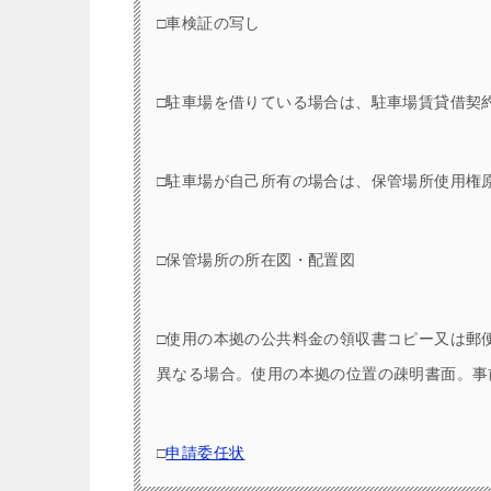
□車検証の写し
□駐車場を借りている場合は、駐車場賃貸借契
□駐車場が自己所有の場合は、保管場所使用権
□保管場所の所在図・配置図
□使用の本拠の公共料金の領収書コピー又は郵
異なる場合。使用の本拠の位置の疎明書面。事
□
申請委任状