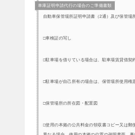
車庫証明申請代行の場合のご準備書類
自動車保管場所証明申請書（2通）及び保管場所標
□車検証の写し
□駐車場を借りている場合は、駐車場賃貸借契
□駐車場が自己所有の場合は、保管場所使用権
□保管場所の所在図・配置図
□使用の本拠の公共料金の領収書コピー又は郵
異なる場合。使用の本拠の位置の疎明書面。事