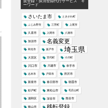
規登録・抹消登録代行サービス キ
ーワード
さいたま市
ときがわ町
ふじみ野市
三芳町
上尾市
久喜市
入間市
八潮市
名義変更
加須市
埼玉県
和光市
坂戸市
大宮区
宮代町
小川町
川口市
川越市
幸手市
所沢市
志木市
戸田市
新座市
春日部市
朝霞市
杉戸町
東松山市
毛呂山町
浦和区
熊谷市
深谷市
移転登録
狭山市