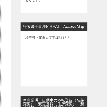
おります。
行政書士事務所REAL Access Map
埼玉県上尾市大字平塚3115-6
車庫証明・自動車の移転登録（名義
変更）・変更登録（住所変更）・新