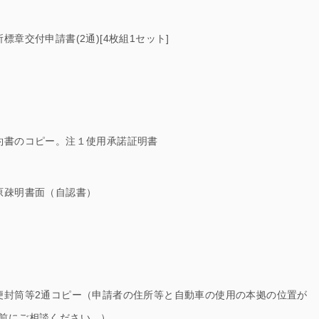
章交付申請書(2通)[4枚組1セット]
約書のコピー。注１使用承諾証明書
原疎明書面（自認書）
便封筒等2通コピー（申請者の住所等と自動車の使用の本拠の位置が
前にご相談ください。）