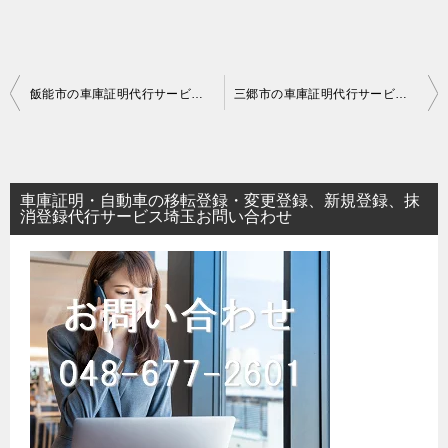
投
飯能市の車庫証明代行サービス｜埼玉県
三郷市の車庫証明代行サービス｜埼玉県
稿
ナ
ビ
車庫証明・自動車の移転登録・変更登録、新規登録、抹
ゲ
消登録代行サービス埼玉お問い合わせ
ー
シ
ョ
ン