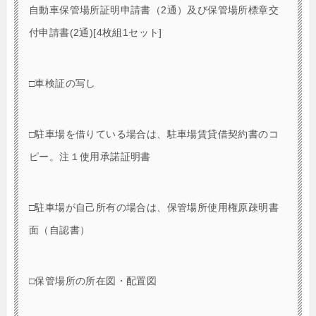
自動車保管場所証明申請書（2通）及び保管場所標章交
付申請書(2通)[4枚組1セット]
□車検証の写し
□駐車場を借りている場合は、駐車場賃貸借契約書のコ
ピー。注１使用承諾証明書
□駐車場が自己所有の場合は、保管場所使用権原疎明書
面（自認書）
□保管場所の所在図・配置図