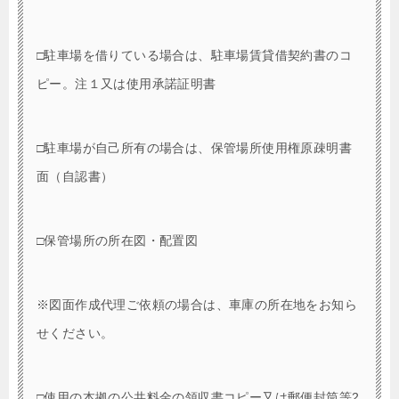
□駐車場を借りている場合は、駐車場賃貸借契約書のコ
ピー。注１又は使用承諾証明書
□駐車場が自己所有の場合は、保管場所使用権原疎明書
面（自認書）
□保管場所の所在図・配置図
※図面作成代理ご依頼の場合は、車庫の所在地をお知ら
せください。
□使用の本拠の公共料金の領収書コピー又は郵便封筒等2