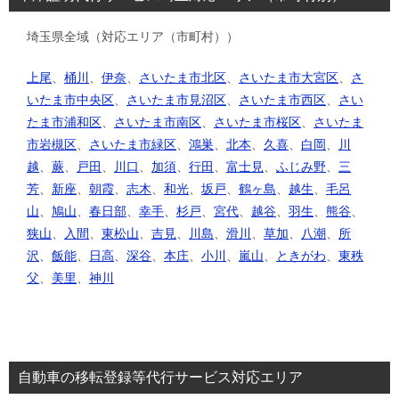
埼玉県全域（対応エリア（市町村））
上尾
、
桶川
、
伊奈
、
さいたま市北区
、
さいたま市大宮区
、
さ
いたま市中央区
、
さいたま市見沼区
、
さいたま市西区
、
さい
たま市浦和区
、
さいたま市南区
、
さいたま市桜区
、
さいたま
市岩槻区
、
さいたま市緑区
、
鴻巣
、
北本
、
久喜
、
白岡
、
川
越
、
蕨
、
戸田
、
川口
、
加須
、
行田
、
富士見
、
ふじみ野
、
三
芳
、
新座
、
朝霞
、
志木
、
和光
、
坂戸
、
鶴ヶ島
、
越生
、
毛呂
山
、
鳩山
、
春日部
、
幸手
、
杉戸
、
宮代
、
越谷
、
羽生
、
熊谷
、
狭山
、
入間
、
東松山
、
吉見
、
川島
、
滑川
、
草加
、
八潮
、
所
沢
、
飯能
、
日高
、
深谷
、
本庄
、
小川
、
嵐山
、
ときがわ
、
東秩
父
、
美里
、
神川
自動車の移転登録等代行サービス対応エリア