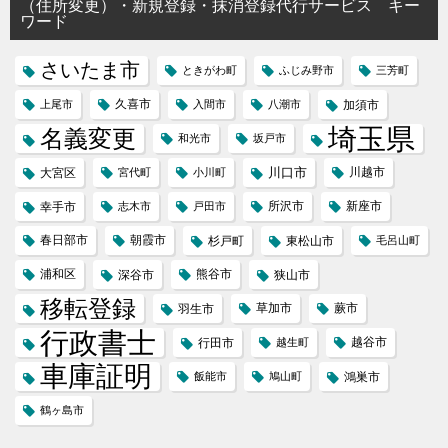
（住所変更）・新規登録・抹消登録代行サービス キー
ワード
さいたま市
ときがわ町
ふじみ野市
三芳町
久喜市
上尾市
入間市
八潮市
加須市
埼玉県
名義変更
和光市
坂戸市
川口市
川越市
大宮区
宮代町
小川町
所沢市
新座市
幸手市
志木市
戸田市
春日部市
朝霞市
杉戸町
東松山市
毛呂山町
浦和区
熊谷市
深谷市
狭山市
移転登録
草加市
蕨市
羽生市
行政書士
越谷市
行田市
越生町
車庫証明
飯能市
鳩山町
鴻巣市
鶴ヶ島市