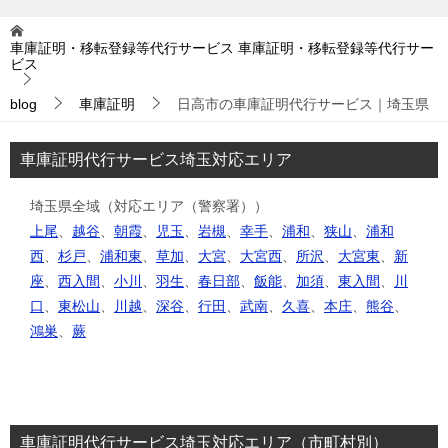
車庫証明・移転登録等代行サービス
車庫証明・移転登録等代行サー
ビス
blog
車庫証明
日高市の車庫証明代行サービス｜埼玉県
車庫証明代行サービス埼玉対応エリア
埼玉県全域（対応エリア（警察署））
上尾
、
越谷
、
朝霞
、
児玉
、
岩槻
、
幸手
、
浦和
、
狭山
、
浦和
西
、
杉戸
、
浦和東
、
草加
、
大宮
、
大宮西
、
所沢
、
大宮東
、
新
座
、
西入間
、
小川
、
羽生
、
春日部
、
飯能
、
加須
、
東入間
、
川
口
、
東松山
、
川越
、
深谷
、
行田
、
武南
、
久喜
、
本庄
、
熊谷
、
鴻巣
、
蕨
車庫証明代行サービス埼玉対応エリア（市町村別）