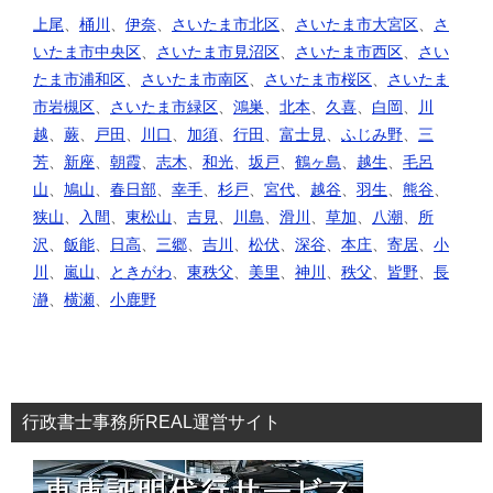
上尾
、
桶川
、
伊奈
、
さいたま市北区
、
さいたま市大宮区
、
さ
いたま市中央区
、
さいたま市見沼区
、
さいたま市西区
、
さい
たま市浦和区
、
さいたま市南区
、
さいたま市桜区
、
さいたま
市岩槻区
、
さいたま市緑区
、
鴻巣
、
北本
、
久喜
、
白岡
、
川
越
、
蕨
、
戸田
、
川口
、
加須
、
行田
、
富士見
、
ふじみ野
、
三
芳
、
新座
、
朝霞
、
志木
、
和光
、
坂戸
、
鶴ヶ島
、
越生
、
毛呂
山
、
鳩山
、
春日部
、
幸手
、
杉戸
、
宮代
、
越谷
、
羽生
、
熊谷
、
狭山
、
入間
、
東松山
、
吉見
、
川島
、
滑川
、
草加
、
八潮
、
所
沢
、
飯能
、
日高
、
三郷
、
吉川
、
松伏
、
深谷
、
本庄
、
寄居
、
小
川
、
嵐山
、
ときがわ
、
東秩父
、
美里
、
神川
、
秩父
、
皆野
、
長
瀞
、
横瀬
、
小鹿野
行政書士事務所REAL運営サイト