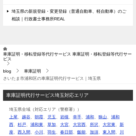
埼玉県の新規登録・変更登録（普通自動車、軽自動車）のご
相談｜行政書士事務所REAL
車庫証明・移転登録等代行サービス
車庫証明・移転登録等代行サー
ビス
blog
車庫証明
さいたま市浦和区の車庫証明代行サービス｜埼玉県
車庫証明代行サービス埼玉対応エリア
埼玉県全域（対応エリア（警察署））
上尾
、
越谷
、
朝霞
、
児玉
、
岩槻
、
幸手
、
浦和
、
狭山
、
浦和
西
、
杉戸
、
浦和東
、
草加
、
大宮
、
大宮西
、
所沢
、
大宮東
、
新
座
、
西入間
、
小川
、
羽生
、
春日部
、
飯能
、
加須
、
東入間
、
川