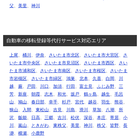
父
、
美里
、
神川
自動車の移転登録等代行サービス対応エリア
上尾
、
桶川
、
伊奈
、
さいたま市北区
、
さいたま市大宮区
、
さ
いたま市中央区
、
さいたま市見沼区
、
さいたま市西区
、
さい
たま市浦和区
、
さいたま市南区
、
さいたま市桜区
、
さいたま
市岩槻区
、
さいたま市緑区
、
鴻巣
、
北本
、
久喜
、
白岡
、
川
越
、
蕨
、
戸田
、
川口
、
加須
、
行田
、
富士見
、
ふじみ野
、
三
芳
、
新座
、
朝霞
、
志木
、
和光
、
坂戸
、
鶴ヶ島
、
越生
、
毛呂
山
、
鳩山
、
春日部
、
幸手
、
杉戸
、
宮代
、
越谷
、
羽生
、
熊谷
、
狭山
、
入間
、
東松山
、
吉見
、
川島
、
滑川
、
草加
、
八潮
、
所
沢
、
飯能
、
日高
、
三郷
、
吉川
、
松伏
、
深谷
、
本庄
、
寄居
、
小
川
、
嵐山
、
ときがわ
、
東秩父
、
美里
、
神川
、
秩父
、
皆野
、
長
瀞
、
横瀬
、
小鹿野