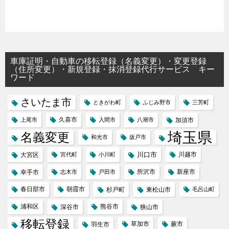
車庫証明・自動車の移転登録（名義変更）・変更登録
（住所変更）・新規登録・抹消登録代行サービス キー
ワード
さいたま市
ときがわ町
ふじみ野市
三芳町
久喜市
上尾市
入間市
八潮市
加須市
埼玉県
名義変更
和光市
坂戸市
川口市
川越市
大宮区
宮代町
小川町
所沢市
新座市
幸手市
志木市
戸田市
春日部市
朝霞市
杉戸町
東松山市
毛呂山町
浦和区
熊谷市
深谷市
狭山市
移転登録
草加市
蕨市
羽生市