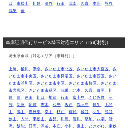
口
、
東松山
、
川越
、
深谷
、
行田
、
武南
、
久喜
、
本庄
、
熊谷
、
鴻巣
、
蕨
車庫証明代行サービス埼玉対応エリア（市町村別）
埼玉県全域（対応エリア（市町村））
上尾
、
桶川
、
伊奈
、
さいたま市北区
、
さいたま市大宮区
、
さ
いたま市中央区
、
さいたま市見沼区
、
さいたま市西区
、
さい
たま市浦和区
、
さいたま市南区
、
さいたま市桜区
、
さいたま
市岩槻区
、
さいたま市緑区
、
鴻巣
、
北本
、
久喜
、
白岡
、
川
越
、
蕨
、
戸田
、
川口
、
加須
、
行田
、
富士見
、
ふじみ野
、
三
芳
、
新座
、
朝霞
、
志木
、
和光
、
坂戸
、
鶴ヶ島
、
越生
、
毛呂
山
、
鳩山
、
春日部
、
幸手
、
杉戸
、
宮代
、
越谷
、
羽生
、
熊谷
、
狭山
、
入間
、
東松山
、
吉見
、
川島
、
滑川
、
草加
、
八潮
、
所
沢
、
飯能
、
日高
、
深谷
、
本庄
、
小川
、
嵐山
、
ときがわ
、
東秩