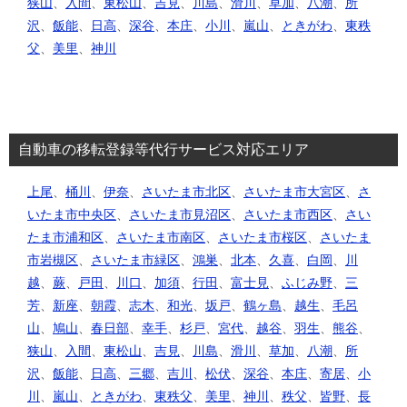
狭山
、
入間
、
東松山
、
吉見
、
川島
、
滑川
、
草加
、
八潮
、
所
沢
、
飯能
、
日高
、
深谷
、
本庄
、
小川
、
嵐山
、
ときがわ
、
東秩
父
、
美里
、
神川
自動車の移転登録等代行サービス対応エリア
上尾
、
桶川
、
伊奈
、
さいたま市北区
、
さいたま市大宮区
、
さ
いたま市中央区
、
さいたま市見沼区
、
さいたま市西区
、
さい
たま市浦和区
、
さいたま市南区
、
さいたま市桜区
、
さいたま
市岩槻区
、
さいたま市緑区
、
鴻巣
、
北本
、
久喜
、
白岡
、
川
越
、
蕨
、
戸田
、
川口
、
加須
、
行田
、
富士見
、
ふじみ野
、
三
芳
、
新座
、
朝霞
、
志木
、
和光
、
坂戸
、
鶴ヶ島
、
越生
、
毛呂
山
、
鳩山
、
春日部
、
幸手
、
杉戸
、
宮代
、
越谷
、
羽生
、
熊谷
、
狭山
、
入間
、
東松山
、
吉見
、
川島
、
滑川
、
草加
、
八潮
、
所
沢
、
飯能
、
日高
、
三郷
、
吉川
、
松伏
、
深谷
、
本庄
、
寄居
、
小
川
、
嵐山
、
ときがわ
、
東秩父
、
美里
、
神川
、
秩父
、
皆野
、
長