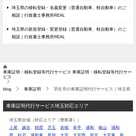
埼玉県の移転登録・名義変更（普通自動車、軽自動車）のご
相談｜行政書士事務所REAL
埼玉県の新規登録・変更登録（普通自動車、軽自動車）のご
相談｜行政書士事務所REAL
車庫証明・移転登録等代行サービス
車庫証明・移転登録等代行サー
ビス
blog
車庫証明
羽生市の車庫証明代行サービス｜埼玉県
車庫証明代行サービス埼玉対応エリア
埼玉県全域（対応エリア（警察署））
上尾
、
越谷
、
朝霞
、
児玉
、
岩槻
、
幸手
、
浦和
、
狭山
、
浦和
西
、
杉戸
、
浦和東
、
草加
、
大宮
、
大宮西
、
所沢
、
大宮東
、
新