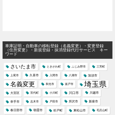
車庫証明・自動車の移転登録（名義変更）・変更登録
（住所変更）・新規登録・抹消登録代行サービス キー
ワード
さいたま市
ときがわ町
ふじみ野市
三芳町
久喜市
上尾市
入間市
八潮市
加須市
埼玉県
名義変更
和光市
坂戸市
川口市
川越市
大宮区
宮代町
小川町
所沢市
新座市
幸手市
志木市
戸田市
春日部市
朝霞市
杉戸町
東松山市
毛呂山町