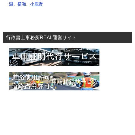
瀞
、
横瀬
、
小鹿野
行政書士事務所REAL運営サイト