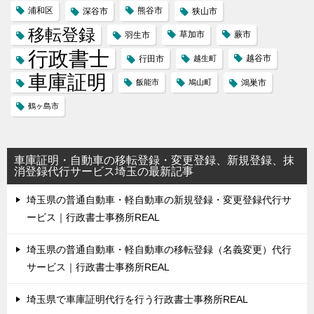
浦和区
熊谷市
深谷市
狭山市
移転登録
草加市
蕨市
羽生市
行政書士
越谷市
行田市
越生町
車庫証明
飯能市
鳩山町
鴻巣市
鶴ヶ島市
車庫証明・自動車の移転登録・変更登録、新規登録、抹
消登録代行サービス埼玉の最新記事
埼玉県の普通自動車・軽自動車の新規登録・変更登録代行サ
ービス｜行政書士事務所REAL
埼玉県の普通自動車・軽自動車の移転登録（名義変更）代行
サービス｜行政書士事務所REAL
埼玉県で車庫証明代行を行う行政書士事務所REAL