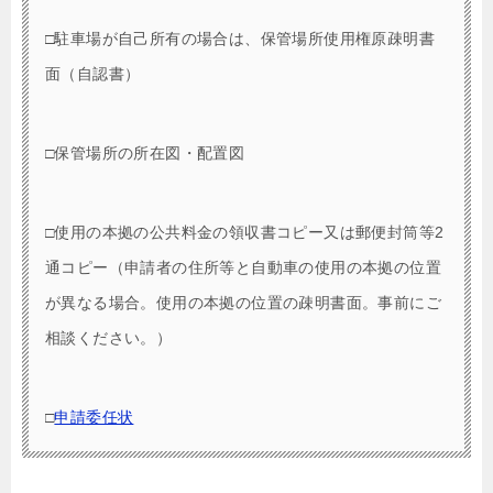
□駐車場が自己所有の場合は、保管場所使用権原疎明書
面（自認書）
□保管場所の所在図・配置図
□使用の本拠の公共料金の領収書コピー又は郵便封筒等2
通コピー（申請者の住所等と自動車の使用の本拠の位置
が異なる場合。使用の本拠の位置の疎明書面。事前にご
相談ください。）
□
申請委任状