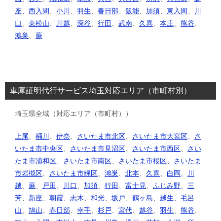
座
、
西入間
、
小川
、
羽生
、
春日部
、
飯能
、
加須
、
東入間
、
川
口
、
東松山
、
川越
、
深谷
、
行田
、
武南
、
久喜
、
本庄
、
熊谷
、
鴻巣
、
蕨
車庫証明代行サービス埼玉対応エリア（市町村別）
埼玉県全域（対応エリア（市町村））
上尾
、
桶川
、
伊奈
、
さいたま市北区
、
さいたま市大宮区
、
さ
いたま市中央区
、
さいたま市見沼区
、
さいたま市西区
、
さい
たま市浦和区
、
さいたま市南区
、
さいたま市桜区
、
さいたま
市岩槻区
、
さいたま市緑区
、
鴻巣
、
北本
、
久喜
、
白岡
、
川
越
、
蕨
、
戸田
、
川口
、
加須
、
行田
、
富士見
、
ふじみ野
、
三
芳
、
新座
、
朝霞
、
志木
、
和光
、
坂戸
、
鶴ヶ島
、
越生
、
毛呂
山
、
鳩山
、
春日部
、
幸手
、
杉戸
、
宮代
、
越谷
、
羽生
、
熊谷
、