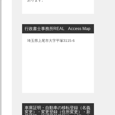
おります。
行政書士事務所REAL Access Map
埼玉県上尾市大字平塚3115-6
車庫証明・自動車の移転登録（名義
変更）・変更登録（住所変更）・新