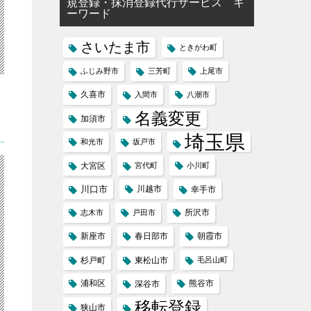
規登録・抹消登録代行サービス キ
ーワード
さいたま市
ときがわ町
ふじみ野市
三芳町
上尾市
久喜市
入間市
八潮市
名義変更
加須市
埼玉県
和光市
坂戸市
大宮区
宮代町
小川町
川口市
川越市
幸手市
所沢市
志木市
戸田市
新座市
春日部市
朝霞市
杉戸町
東松山市
毛呂山町
浦和区
熊谷市
深谷市
移転登録
狭山市