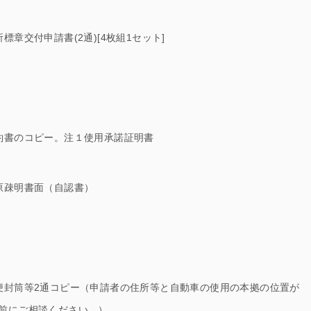
章交付申請書(2通)[4枚組1セット]
約書のコピー。注１使用承諾証明書
原疎明書面（自認書）
便封筒等2通コピー（申請者の住所等と自動車の使用の本拠の位置が
前にご相談ください。）