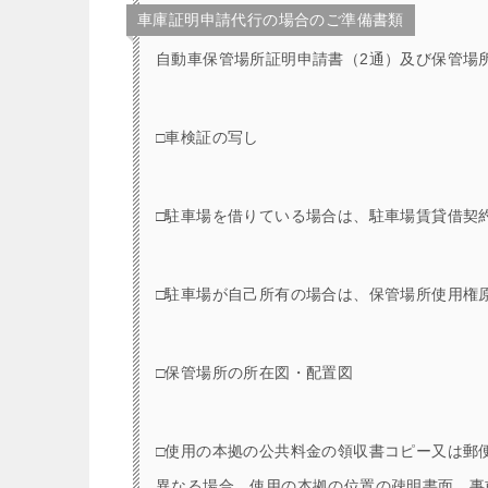
車庫証明申請代行の場合のご準備書類
自動車保管場所証明申請書（2通）及び保管場所標
□車検証の写し
□駐車場を借りている場合は、駐車場賃貸借契
□駐車場が自己所有の場合は、保管場所使用権
□保管場所の所在図・配置図
□使用の本拠の公共料金の領収書コピー又は郵
異なる場合。使用の本拠の位置の疎明書面。事