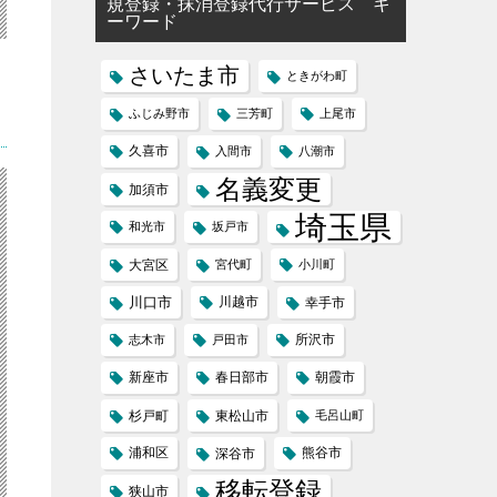
規登録・抹消登録代行サービス キ
ーワード
さいたま市
ときがわ町
ふじみ野市
三芳町
上尾市
久喜市
入間市
八潮市
名義変更
加須市
埼玉県
和光市
坂戸市
大宮区
宮代町
小川町
川口市
川越市
幸手市
所沢市
志木市
戸田市
新座市
春日部市
朝霞市
杉戸町
東松山市
毛呂山町
浦和区
熊谷市
深谷市
移転登録
狭山市