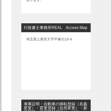
おります。
行政書士事務所REAL Access Map
埼玉県上尾市大字平塚3115-6
車庫証明・自動車の移転登録（名義
変更）・変更登録（住所変更）・新