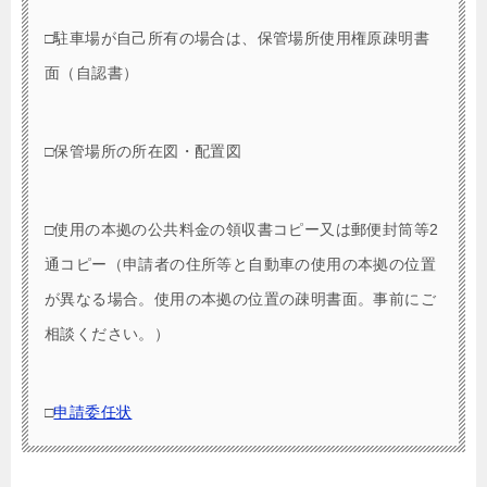
□駐車場が自己所有の場合は、保管場所使用権原疎明書
面（自認書）
□保管場所の所在図・配置図
□使用の本拠の公共料金の領収書コピー又は郵便封筒等2
通コピー（申請者の住所等と自動車の使用の本拠の位置
が異なる場合。使用の本拠の位置の疎明書面。事前にご
相談ください。）
□
申請委任状