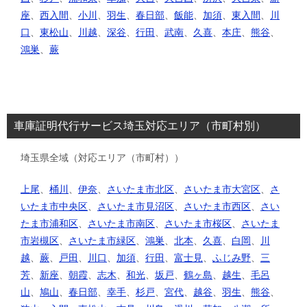
座
、
西入間
、
小川
、
羽生
、
春日部
、
飯能
、
加須
、
東入間
、
川
口
、
東松山
、
川越
、
深谷
、
行田
、
武南
、
久喜
、
本庄
、
熊谷
、
鴻巣
、
蕨
車庫証明代行サービス埼玉対応エリア（市町村別）
埼玉県全域（対応エリア（市町村））
上尾
、
桶川
、
伊奈
、
さいたま市北区
、
さいたま市大宮区
、
さ
いたま市中央区
、
さいたま市見沼区
、
さいたま市西区
、
さい
たま市浦和区
、
さいたま市南区
、
さいたま市桜区
、
さいたま
市岩槻区
、
さいたま市緑区
、
鴻巣
、
北本
、
久喜
、
白岡
、
川
越
、
蕨
、
戸田
、
川口
、
加須
、
行田
、
富士見
、
ふじみ野
、
三
芳
、
新座
、
朝霞
、
志木
、
和光
、
坂戸
、
鶴ヶ島
、
越生
、
毛呂
山
、
鳩山
、
春日部
、
幸手
、
杉戸
、
宮代
、
越谷
、
羽生
、
熊谷
、