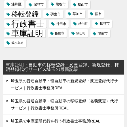
浦和区
熊谷市
深谷市
狭山市
移転登録
草加市
蕨市
羽生市
行政書士
越谷市
行田市
越生町
車庫証明
飯能市
鳩山町
鴻巣市
鶴ヶ島市
車庫証明・自動車の移転登録・変更登録、新規登録、抹
消登録代行サービス埼玉の最新記事
埼玉県の普通自動車・軽自動車の新規登録・変更登録代行サ
ービス｜行政書士事務所REAL
埼玉県の普通自動車・軽自動車の移転登録（名義変更）代行
サービス｜行政書士事務所REAL
埼玉県で車庫証明代行を行う行政書士事務所REAL