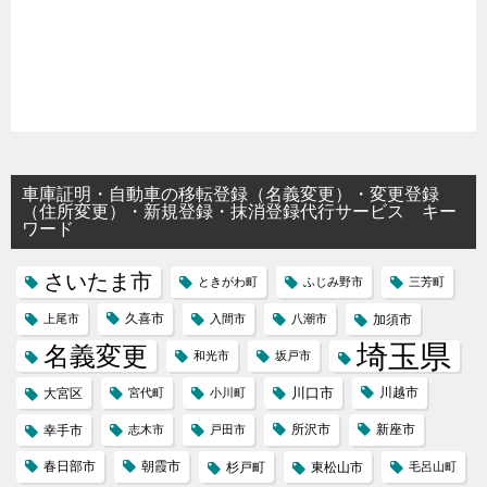
車庫証明・自動車の移転登録（名義変更）・変更登録
（住所変更）・新規登録・抹消登録代行サービス キー
ワード
さいたま市
ときがわ町
ふじみ野市
三芳町
久喜市
上尾市
入間市
八潮市
加須市
埼玉県
名義変更
和光市
坂戸市
川口市
川越市
大宮区
宮代町
小川町
所沢市
新座市
幸手市
志木市
戸田市
春日部市
朝霞市
杉戸町
東松山市
毛呂山町