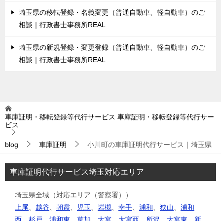
埼玉県の移転登録・名義変更（普通自動車、軽自動車）のご
相談｜行政書士事務所REAL
埼玉県の新規登録・変更登録（普通自動車、軽自動車）のご
相談｜行政書士事務所REAL
車庫証明・移転登録等代行サービス
車庫証明・移転登録等代行サー
ビス
blog
車庫証明
小川町の車庫証明代行サービス｜埼玉県
車庫証明代行サービス埼玉対応エリア
埼玉県全域（対応エリア（警察署））
上尾
、
越谷
、
朝霞
、
児玉
、
岩槻
、
幸手
、
浦和
、
狭山
、
浦和
西
、
杉戸
、
浦和東
、
草加
、
大宮
、
大宮西
、
所沢
、
大宮東
、
新