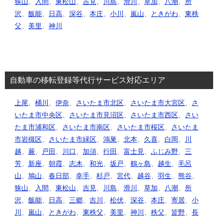
狭山
、
入間
、
東松山
、
吉見
、
川島
、
滑川
、
草加
、
八潮
、
所
沢
、
飯能
、
日高
、
深谷
、
本庄
、
小川
、
嵐山
、
ときがわ
、
東秩
父
、
美里
、
神川
自動車の移転登録等代行サービス対応エリア
上尾
、
桶川
、
伊奈
、
さいたま市北区
、
さいたま市大宮区
、
さ
いたま市中央区
、
さいたま市見沼区
、
さいたま市西区
、
さい
たま市浦和区
、
さいたま市南区
、
さいたま市桜区
、
さいたま
市岩槻区
、
さいたま市緑区
、
鴻巣
、
北本
、
久喜
、
白岡
、
川
越
、
蕨
、
戸田
、
川口
、
加須
、
行田
、
富士見
、
ふじみ野
、
三
芳
、
新座
、
朝霞
、
志木
、
和光
、
坂戸
、
鶴ヶ島
、
越生
、
毛呂
山
、
鳩山
、
春日部
、
幸手
、
杉戸
、
宮代
、
越谷
、
羽生
、
熊谷
、
狭山
、
入間
、
東松山
、
吉見
、
川島
、
滑川
、
草加
、
八潮
、
所
沢
、
飯能
、
日高
、
三郷
、
吉川
、
松伏
、
深谷
、
本庄
、
寄居
、
小
川
、
嵐山
、
ときがわ
、
東秩父
、
美里
、
神川
、
秩父
、
皆野
、
長