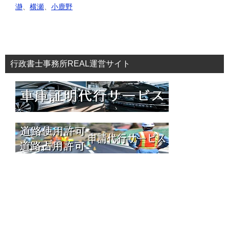
瀞
、
横瀬
、
小鹿野
行政書士事務所REAL運営サイト