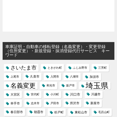
車庫証明・自動車の移転登録（名義変更）・変更登録
（住所変更）・新規登録・抹消登録代行サービス キー
ワード
さいたま市
ときがわ町
ふじみ野市
三芳町
久喜市
上尾市
入間市
八潮市
加須市
埼玉県
名義変更
和光市
坂戸市
川口市
川越市
大宮区
宮代町
小川町
所沢市
新座市
幸手市
志木市
戸田市
春日部市
朝霞市
杉戸町
東松山市
毛呂山町