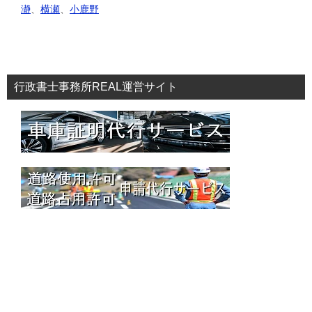
瀞
、
横瀬
、
小鹿野
行政書士事務所REAL運営サイト