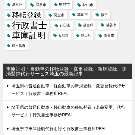
浦和区
熊谷市
深谷市
狭山市
移転登録
草加市
蕨市
羽生市
行政書士
越谷市
行田市
越生町
車庫証明
飯能市
鳩山町
鴻巣市
鶴ヶ島市
車庫証明・自動車の移転登録・変更登録、新規登録、抹
消登録代行サービス埼玉の最新記事
埼玉県の普通自動車・軽自動車の新規登録・変更登録代行サ
ービス｜行政書士事務所REAL
埼玉県の普通自動車・軽自動車の移転登録（名義変更）代行
サービス｜行政書士事務所REAL
埼玉県で車庫証明代行を行う行政書士事務所REAL