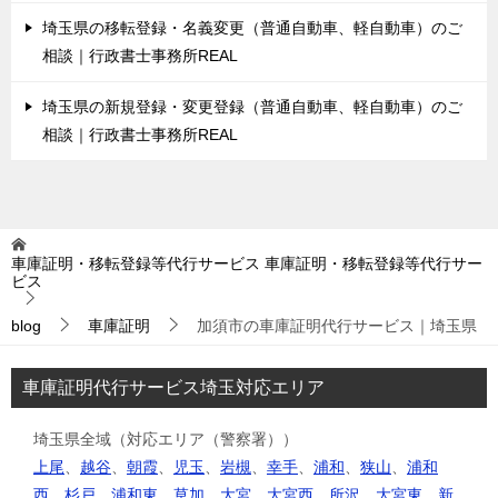
埼玉県の移転登録・名義変更（普通自動車、軽自動車）のご
相談｜行政書士事務所REAL
埼玉県の新規登録・変更登録（普通自動車、軽自動車）のご
相談｜行政書士事務所REAL
車庫証明・移転登録等代行サービス
車庫証明・移転登録等代行サー
ビス
blog
車庫証明
加須市の車庫証明代行サービス｜埼玉県
車庫証明代行サービス埼玉対応エリア
埼玉県全域（対応エリア（警察署））
上尾
、
越谷
、
朝霞
、
児玉
、
岩槻
、
幸手
、
浦和
、
狭山
、
浦和
西
、
杉戸
、
浦和東
、
草加
、
大宮
、
大宮西
、
所沢
、
大宮東
、
新