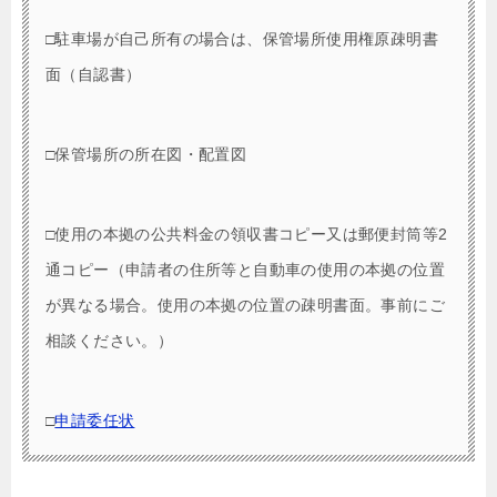
□駐車場が自己所有の場合は、保管場所使用権原疎明書
面（自認書）
□保管場所の所在図・配置図
□使用の本拠の公共料金の領収書コピー又は郵便封筒等2
通コピー（申請者の住所等と自動車の使用の本拠の位置
が異なる場合。使用の本拠の位置の疎明書面。事前にご
相談ください。）
□
申請委任状