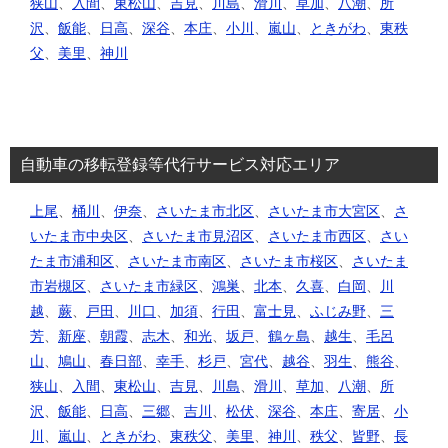
狭山
、
入間
、
東松山
、
吉見
、
川島
、
滑川
、
草加
、
八潮
、
所
沢
、
飯能
、
日高
、
深谷
、
本庄
、
小川
、
嵐山
、
ときがわ
、
東秩
父
、
美里
、
神川
自動車の移転登録等代行サービス対応エリア
上尾
、
桶川
、
伊奈
、
さいたま市北区
、
さいたま市大宮区
、
さ
いたま市中央区
、
さいたま市見沼区
、
さいたま市西区
、
さい
たま市浦和区
、
さいたま市南区
、
さいたま市桜区
、
さいたま
市岩槻区
、
さいたま市緑区
、
鴻巣
、
北本
、
久喜
、
白岡
、
川
越
、
蕨
、
戸田
、
川口
、
加須
、
行田
、
富士見
、
ふじみ野
、
三
芳
、
新座
、
朝霞
、
志木
、
和光
、
坂戸
、
鶴ヶ島
、
越生
、
毛呂
山
、
鳩山
、
春日部
、
幸手
、
杉戸
、
宮代
、
越谷
、
羽生
、
熊谷
、
狭山
、
入間
、
東松山
、
吉見
、
川島
、
滑川
、
草加
、
八潮
、
所
沢
、
飯能
、
日高
、
三郷
、
吉川
、
松伏
、
深谷
、
本庄
、
寄居
、
小
川
、
嵐山
、
ときがわ
、
東秩父
、
美里
、
神川
、
秩父
、
皆野
、
長