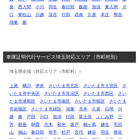
座
、
西入間
、
小川
、
羽生
、
春日部
、
飯能
、
加須
、
東入間
、
川
口
、
東松山
、
川越
、
深谷
、
行田
、
武南
、
久喜
、
本庄
、
熊谷
、
鴻巣
、
蕨
車庫証明代行サービス埼玉対応エリア（市町村別）
埼玉県全域（対応エリア（市町村））
上尾
、
桶川
、
伊奈
、
さいたま市北区
、
さいたま市大宮区
、
さ
いたま市中央区
、
さいたま市見沼区
、
さいたま市西区
、
さい
たま市浦和区
、
さいたま市南区
、
さいたま市桜区
、
さいたま
市岩槻区
、
さいたま市緑区
、
鴻巣
、
北本
、
久喜
、
白岡
、
川
越
、
蕨
、
戸田
、
川口
、
加須
、
行田
、
富士見
、
ふじみ野
、
三
芳
、
新座
、
朝霞
、
志木
、
和光
、
坂戸
、
鶴ヶ島
、
越生
、
毛呂
山
、
鳩山
、
春日部
、
幸手
、
杉戸
、
宮代
、
越谷
、
羽生
、
熊谷
、