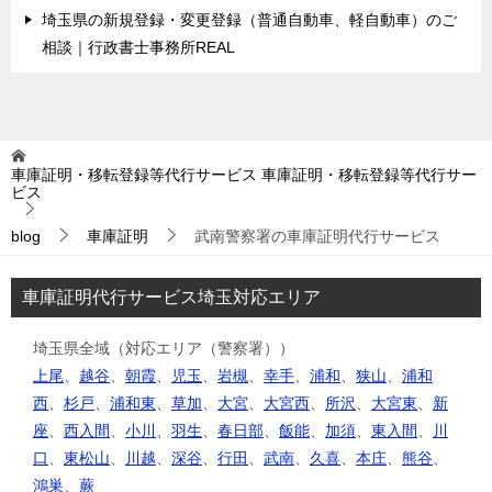
埼玉県の新規登録・変更登録（普通自動車、軽自動車）のご
相談｜行政書士事務所REAL
車庫証明・移転登録等代行サービス
車庫証明・移転登録等代行サー
ビス
blog
車庫証明
武南警察署の車庫証明代行サービス
車庫証明代行サービス埼玉対応エリア
埼玉県全域（対応エリア（警察署））
上尾
、
越谷
、
朝霞
、
児玉
、
岩槻
、
幸手
、
浦和
、
狭山
、
浦和
西
、
杉戸
、
浦和東
、
草加
、
大宮
、
大宮西
、
所沢
、
大宮東
、
新
座
、
西入間
、
小川
、
羽生
、
春日部
、
飯能
、
加須
、
東入間
、
川
口
、
東松山
、
川越
、
深谷
、
行田
、
武南
、
久喜
、
本庄
、
熊谷
、
鴻巣
、
蕨