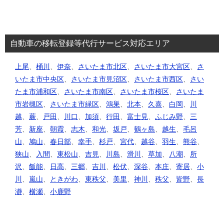
自動車の移転登録等代行サービス対応エリア
上尾
、
桶川
、
伊奈
、
さいたま市北区
、
さいたま市大宮区
、
さ
いたま市中央区
、
さいたま市見沼区
、
さいたま市西区
、
さい
たま市浦和区
、
さいたま市南区
、
さいたま市桜区
、
さいたま
市岩槻区
、
さいたま市緑区
、
鴻巣
、
北本
、
久喜
、
白岡
、
川
越
、
蕨
、
戸田
、
川口
、
加須
、
行田
、
富士見
、
ふじみ野
、
三
芳
、
新座
、
朝霞
、
志木
、
和光
、
坂戸
、
鶴ヶ島
、
越生
、
毛呂
山
、
鳩山
、
春日部
、
幸手
、
杉戸
、
宮代
、
越谷
、
羽生
、
熊谷
、
狭山
、
入間
、
東松山
、
吉見
、
川島
、
滑川
、
草加
、
八潮
、
所
沢
、
飯能
、
日高
、
三郷
、
吉川
、
松伏
、
深谷
、
本庄
、
寄居
、
小
川
、
嵐山
、
ときがわ
、
東秩父
、
美里
、
神川
、
秩父
、
皆野
、
長
瀞
、
横瀬
、
小鹿野