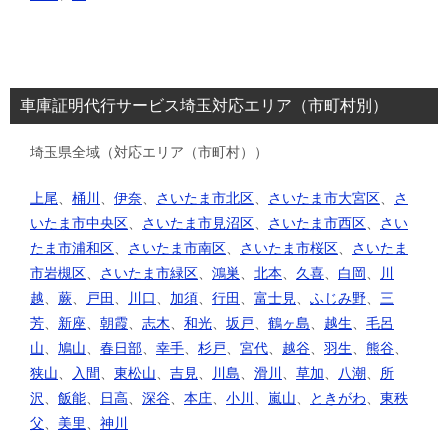
車庫証明代行サービス埼玉対応エリア（市町村別）
埼玉県全域（対応エリア（市町村））
上尾
、
桶川
、
伊奈
、
さいたま市北区
、
さいたま市大宮区
、
さ
いたま市中央区
、
さいたま市見沼区
、
さいたま市西区
、
さい
たま市浦和区
、
さいたま市南区
、
さいたま市桜区
、
さいたま
市岩槻区
、
さいたま市緑区
、
鴻巣
、
北本
、
久喜
、
白岡
、
川
越
、
蕨
、
戸田
、
川口
、
加須
、
行田
、
富士見
、
ふじみ野
、
三
芳
、
新座
、
朝霞
、
志木
、
和光
、
坂戸
、
鶴ヶ島
、
越生
、
毛呂
山
、
鳩山
、
春日部
、
幸手
、
杉戸
、
宮代
、
越谷
、
羽生
、
熊谷
、
狭山
、
入間
、
東松山
、
吉見
、
川島
、
滑川
、
草加
、
八潮
、
所
沢
、
飯能
、
日高
、
深谷
、
本庄
、
小川
、
嵐山
、
ときがわ
、
東秩
父
、
美里
、
神川