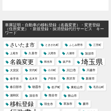
車庫証明・自動車の移転登録（名義変更）・変更登録
（住所変更）・新規登録・抹消登録代行サービス キー
ワード
さいたま市
ときがわ町
ふじみ野市
三芳町
久喜市
上尾市
入間市
八潮市
加須市
埼玉県
名義変更
和光市
坂戸市
川口市
川越市
大宮区
宮代町
小川町
所沢市
新座市
幸手市
志木市
戸田市
春日部市
朝霞市
杉戸町
東松山市
毛呂山町
浦和区
熊谷市
深谷市
狭山市
移転登録
草加市
蕨市
羽生市