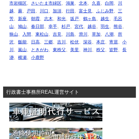
市岩槻区
、
さいたま市緑区
、
鴻巣
、
北本
、
久喜
、
白岡
、
川
越
、
蕨
、
戸田
、
川口
、
加須
、
行田
、
富士見
、
ふじみ野
、
三
芳
、
新座
、
朝霞
、
志木
、
和光
、
坂戸
、
鶴ヶ島
、
越生
、
毛呂
山
、
鳩山
、
春日部
、
幸手
、
杉戸
、
宮代
、
越谷
、
羽生
、
熊谷
、
狭山
、
入間
、
東松山
、
吉見
、
川島
、
滑川
、
草加
、
八潮
、
所
沢
、
飯能
、
日高
、
三郷
、
吉川
、
松伏
、
深谷
、
本庄
、
寄居
、
小
川
、
嵐山
、
ときがわ
、
東秩父
、
美里
、
神川
、
秩父
、
皆野
、
長
瀞
、
横瀬
、
小鹿野
行政書士事務所REAL運営サイト