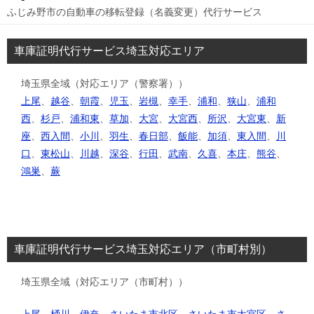
ふじみ野市の自動車の移転登録（名義変更）代行サービス
車庫証明代行サービス埼玉対応エリア
埼玉県全域（対応エリア（警察署））
上尾
、
越谷
、
朝霞
、
児玉
、
岩槻
、
幸手
、
浦和
、
狭山
、
浦和
西
、
杉戸
、
浦和東
、
草加
、
大宮
、
大宮西
、
所沢
、
大宮東
、
新
座
、
西入間
、
小川
、
羽生
、
春日部
、
飯能
、
加須
、
東入間
、
川
口
、
東松山
、
川越
、
深谷
、
行田
、
武南
、
久喜
、
本庄
、
熊谷
、
鴻巣
、
蕨
車庫証明代行サービス埼玉対応エリア（市町村別）
埼玉県全域（対応エリア（市町村））