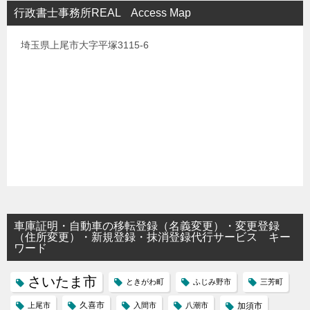
行政書士事務所REAL Access Map
埼玉県上尾市大字平塚3115-6
車庫証明・自動車の移転登録（名義変更）・変更登録
（住所変更）・新規登録・抹消登録代行サービス キー
ワード
さいたま市
ときがわ町
ふじみ野市
三芳町
久喜市
上尾市
入間市
八潮市
加須市