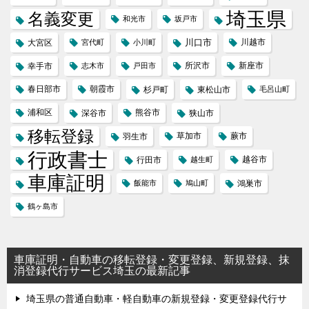
埼玉県
名義変更
和光市
坂戸市
川口市
川越市
大宮区
宮代町
小川町
所沢市
新座市
幸手市
志木市
戸田市
春日部市
朝霞市
杉戸町
東松山市
毛呂山町
浦和区
熊谷市
深谷市
狭山市
移転登録
草加市
蕨市
羽生市
行政書士
越谷市
行田市
越生町
車庫証明
飯能市
鳩山町
鴻巣市
鶴ヶ島市
車庫証明・自動車の移転登録・変更登録、新規登録、抹
消登録代行サービス埼玉の最新記事
埼玉県の普通自動車・軽自動車の新規登録・変更登録代行サ