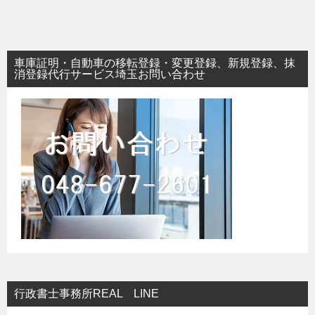
稿
ナ
ビ
車庫証明・自動車の移転登録・変更登録、新規登録、抹
ゲ
消登録代行サービス埼玉お問い合わせ
ー
シ
ョ
ン
行政書士事務所REAL LINE