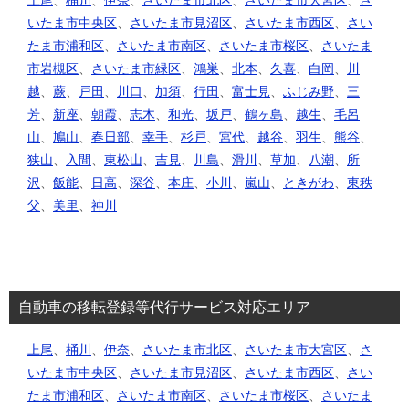
上尾
、
桶川
、
伊奈
、
さいたま市北区
、
さいたま市大宮区
、
さ
いたま市中央区
、
さいたま市見沼区
、
さいたま市西区
、
さい
たま市浦和区
、
さいたま市南区
、
さいたま市桜区
、
さいたま
市岩槻区
、
さいたま市緑区
、
鴻巣
、
北本
、
久喜
、
白岡
、
川
越
、
蕨
、
戸田
、
川口
、
加須
、
行田
、
富士見
、
ふじみ野
、
三
芳
、
新座
、
朝霞
、
志木
、
和光
、
坂戸
、
鶴ヶ島
、
越生
、
毛呂
山
、
鳩山
、
春日部
、
幸手
、
杉戸
、
宮代
、
越谷
、
羽生
、
熊谷
、
狭山
、
入間
、
東松山
、
吉見
、
川島
、
滑川
、
草加
、
八潮
、
所
沢
、
飯能
、
日高
、
深谷
、
本庄
、
小川
、
嵐山
、
ときがわ
、
東秩
父
、
美里
、
神川
自動車の移転登録等代行サービス対応エリア
上尾
、
桶川
、
伊奈
、
さいたま市北区
、
さいたま市大宮区
、
さ
いたま市中央区
、
さいたま市見沼区
、
さいたま市西区
、
さい
たま市浦和区
、
さいたま市南区
、
さいたま市桜区
、
さいたま